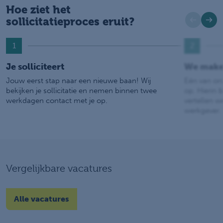
Hoe ziet het
sollicitatieproces eruit?
1
2
Je solliciteert
We make
Jouw eerst stap naar een nieuwe baan! Wij
Eén van on
bekijken je sollicitatie en nemen binnen twee
op. Hierin b
werkdagen contact met je op.
vertellen w
werkgever.
Vergelijkbare vacatures
Alle vacatures