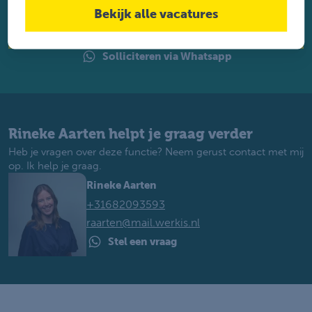
perfecte baan. Je krijgt binnen 2 werkdagen reactie.
Bekijk alle vacatures
Solliciteren
Solliciteren via Whatsapp
Rineke Aarten helpt je graag verder
Heb je vragen over deze functie? Neem gerust contact met mij
op. Ik help je graag.
Rineke Aarten
+31682093593
raarten@mail.werkis.nl
Stel een vraag