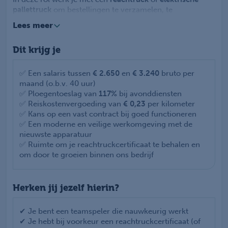
pallettruck
om bestellingen te verzamelen, te
controleren en verzendklaar te maken. Je houdt het
Lees meer
overzicht in het magazijn en draagt bij aan een veilige,
prettige en moderne werkomgeving. Samen met je
Dit krijg je
collega’s vorm je een hecht team dat ervoor zorgt dat de
logistieke processen vlekkeloos verlopen.
✅ Een salaris tussen
€ 2.650
en
€ 3.240
bruto per
maand (o.b.v. 40 uur)
✅ Ploegentoeslag van
117%
bij avonddiensten
✅ Reiskostenvergoeding van
€ 0,23
per kilometer
✅ Kans op een vast contract bij goed functioneren
✅ Een moderne en veilige werkomgeving met de
nieuwste apparatuur
✅ Ruimte om je reachtruckcertificaat te behalen en
om door te groeien binnen ons bedrijf
Herken jij jezelf hierin?
✔ Je bent een teamspeler die nauwkeurig werkt
✔ Je hebt bij voorkeur een reachtruckcertificaat (of