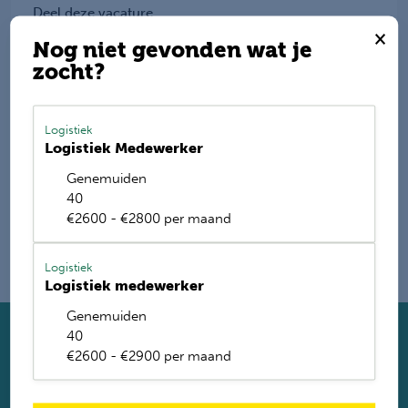
Deel deze vacature
×
Nog niet gevonden wat je
zocht?
E-mail mij de nieuwste vacatures
Logistiek
Logistiek Medewerker
Name
Genemuiden
40
€2600 - €2800 per maand
Logistiek
Logistiek medewerker
Genemuiden
40
Solliciteer direct
€2600 - €2900 per maand
Twijfel je of je geschikt bent? Laat dan toch je gegevens
achter. Met ruim 1.200 vacatures vinden wij voor jou de