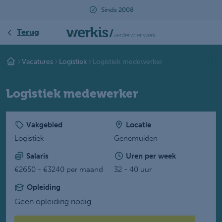
2008
Beoordeeld met een 9.2
Terug
Vacatures
Logistiek
Logistiek medewerker
Logistiek medewerker
Vakgebied
Locatie
Logistiek
Genemuiden
Salaris
Uren per week
€2650 - €3240 per maand
32 - 40 uur
Opleiding
Geen opleiding nodig