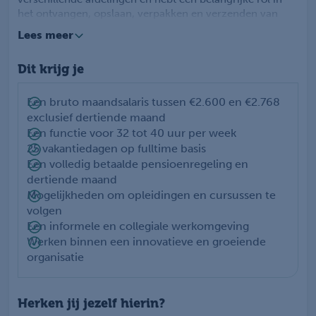
het ontvangen, opslaan, verpakken en verzenden van
grondstoffen en eindproducten.
Lees meer
Als Logistiek medewerker werk je zowel in het magazijn
als in de geautomatiseerde verpakkingshal. Je bestuurt
Dit krijg je
de heftruck en reachtruck, verwerkt logistieke gegevens
in het voorraadsysteem en zorgt voor een nette en
veilige werkomgeving. Daarnaast denk je actief mee over
Een bruto maandsalaris tussen €2.600 en €2.768
verbeteringen binnen de logistieke processen en krijg je
exclusief dertiende maand
de ruimte om hierin initiatief te nemen. Je werkt nauw
Een functie voor 32 tot 40 uur per week
samen met collega’s van logistiek en productie binnen de
25 vakantiedagen op fulltime basis
locatie in Vaassen.
Een volledig betaalde pensioenregeling en
dertiende maand
Mogelijkheden om opleidingen en cursussen te
volgen
Een informele en collegiale werkomgeving
Werken binnen een innovatieve en groeiende
organisatie
Herken jij jezelf hierin?