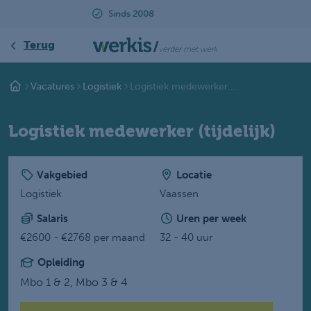
Beoordeeld met een 9.2
Terug
Vacatures
Logistiek
Logistiek medewerker...
Logistiek medewerker (tijdelijk)
Vakgebied
Locatie
Logistiek
Vaassen
Salaris
Uren per week
€2600 - €2768 per maand
32 - 40 uur
Opleiding
Mbo 1 & 2,
Mbo 3 & 4