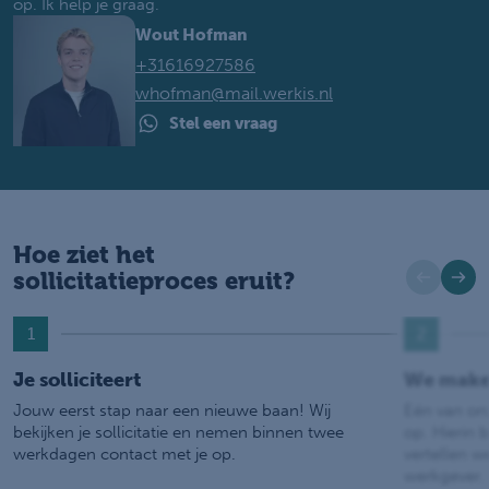
op. Ik help je graag.
Wout Hofman
+31616927586
whofman@mail.werkis.nl
Stel een vraag
Hoe ziet het
sollicitatieproces eruit?
1
2
Je solliciteert
We make
Jouw eerst stap naar een nieuwe baan! Wij
Eén van on
bekijken je sollicitatie en nemen binnen twee
op. Hierin b
werkdagen contact met je op.
vertellen w
werkgever.