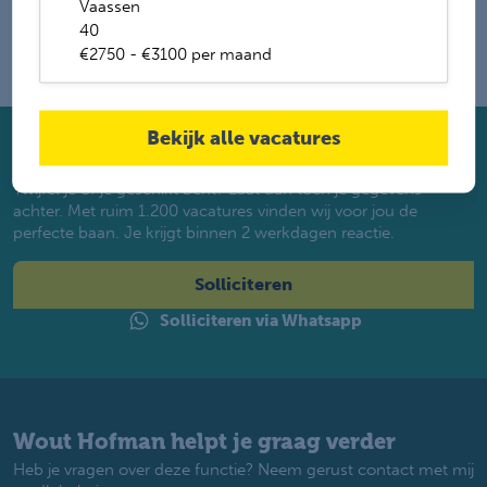
Vaassen
40
€2750 - €3100 per maand
Bekijk alle vacatures
Solliciteer direct
Twijfel je of je geschikt bent? Laat dan toch je gegevens
achter. Met ruim 1.200 vacatures vinden wij voor jou de
perfecte baan. Je krijgt binnen 2 werkdagen reactie.
Solliciteren
Solliciteren via Whatsapp
Wout Hofman helpt je graag verder
Heb je vragen over deze functie? Neem gerust contact met mij