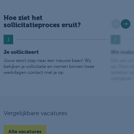
Hoe ziet het
sollicitatieproces eruit?
1
2
Je solliciteert
We make
Jouw eerst stap naar een nieuwe baan! Wij
Eén van on
bekijken je sollicitatie en nemen binnen twee
op. Hierin b
werkdagen contact met je op.
vertellen w
werkgever.
Vergelijkbare vacatures
Alle vacatures