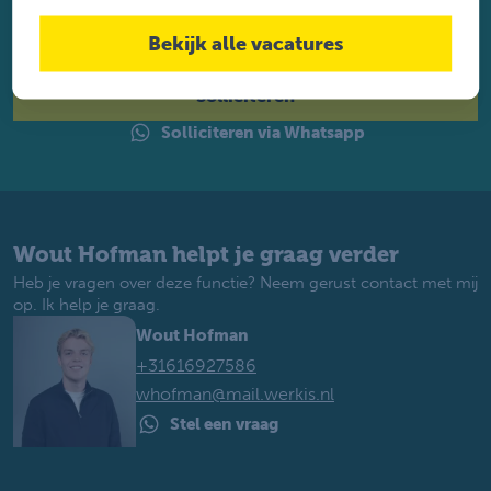
Twijfel je of je geschikt bent? Laat dan toch je gegevens
achter. Met ruim 1.200 vacatures vinden wij voor jou de
Bekijk alle vacatures
perfecte baan. Je krijgt binnen 2 werkdagen reactie.
Solliciteren
Solliciteren via Whatsapp
Wout Hofman helpt je graag verder
Heb je vragen over deze functie? Neem gerust contact met mij
op. Ik help je graag.
Wout Hofman
+31616927586
whofman@mail.werkis.nl
Stel een vraag