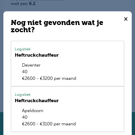
met een
9.2
Deel deze vacature
×
Nog niet gevonden wat je
zocht?
E-mail mij de nieuwste vacatures
Logistiek
Heftruckchauffeur
Name
Deventer
40
€2600 - €3200 per maand
Logistiek
Heftruckchauffeur
Apeldoorn
40
€2600 - €3100 per maand
Solliciteer direct