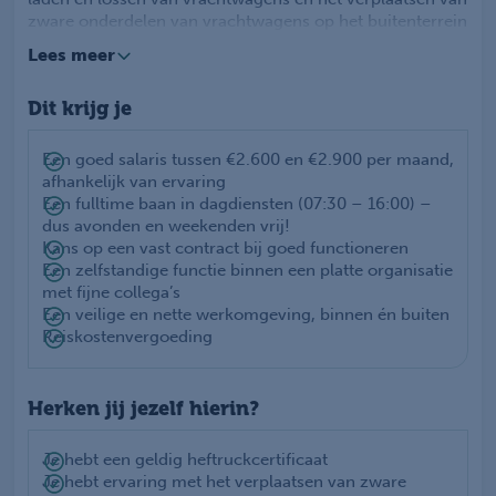
zware onderdelen van vrachtwagens op het buitenterrein
en in het magazijn. Veilig en nauwkeurig werken is voor
Lees meer
jou vanzelfsprekend.
Naast het rijden op de heftruck zorg je ervoor dat het
Dit krijg je
terrein netjes en overzichtelijk blijft. Dit betekent dat je
materialen op de juiste plek zet en ervoor zorgt dat alles
goed georganiseerd is. Hoewel je veel zelfstandig werkt,
Een goed salaris tussen €2.600 en €2.900 per maand,
heb je regelmatig contact met collega's. Samen zorgen
afhankelijk van ervaring
jullie voor een soepel en efficiënt logistiek proces.
Een fulltime baan in dagdiensten (07:30 – 16:00) –
dus avonden en weekenden vrij!
Je komt te werken bij een groeiende organisatie waarin
Kans op een vast contract bij goed functioneren
veiligheid, zelfstandigheid en klantgerichtheid centraal
Een zelfstandige functie binnen een platte organisatie
staan. Ze hebben een informele en collegiale werksfeer
met fijne collega’s
waarin elkaar ondersteunen en samen werken aan een
Een veilige en nette werkomgeving, binnen én buiten
efficiënt logistiek proces. Omdat ze blijven groeien, zijn
Reiskostenvergoeding
er regelmatig kansen om door te ontwikkelen
Herken jij jezelf hierin?
Je hebt een geldig heftruckcertificaat
Je hebt ervaring met het verplaatsen van zware