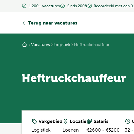
1.200+ vacatures
Sinds 2008
Beoordeeld met een 9
Terug
naar vacatures
Vacatures
Logistiek
Heftruckchauffeur
Heftruckchauffeur
Vakgebied
Locatie
Salaris
U
Logistiek
Loenen
€2600 - €3200
32 -