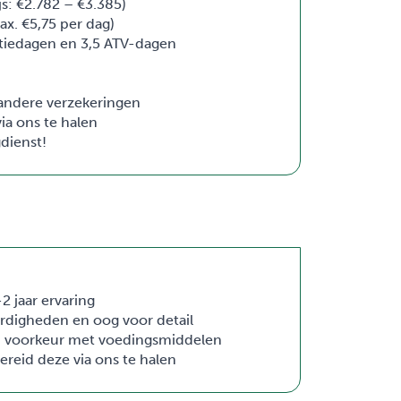
js: €2.782 – €3.385)
x. €5,75 per dag)
ntiedagen en 3,5 ATV-dagen
 andere verzekeringen
ia ons te halen
dienst!
2 jaar ervaring
rdigheden en oog voor detail
bij voorkeur met voedingsmiddelen
ereid deze via ons te halen