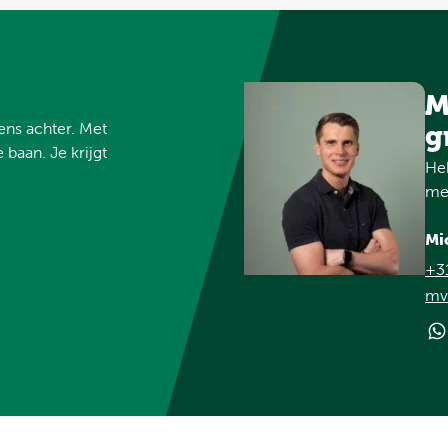
M
vens achter. Met
g
 baan. Je krijgt
Heb
met
Mi
+3
mvd