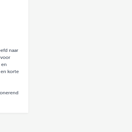
eefd naar
 voor
k en
 en korte
tionerend