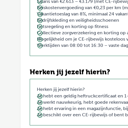
Salaris van €2.613 – €3.179 (met CE-rijbewi
Reiskostenvergoeding van €0,23 per km (ma
Vakantietoeslag van 8%, minimaal 24 vaka
Bedrijfskleding en veiligheidsschoenen
Fietsregeling en korting op fitness
Collectieve zorgverzekering en korting op
Mogelijkheid om je CE-rijbewijs kosteloos v
Werktijden van 08:00 tot 16:30 – vaste dag
Herken jij jezelf hierin?
Herken jij jezelf hierin?
Je hebt een geldig heftruckcertificaat en 1-
Je werkt nauwkeurig, hebt goede rekenvaa
Je hebt ervaring in een magazijnfunctie, 
Je beschikt over een CE-rijbewijs of bent b