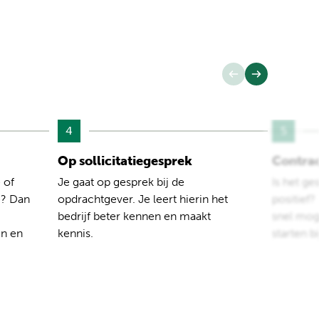
4
5
Op sollicitatiegesprek
Contra
 of
Je gaat op gesprek bij de
Is het ge
e? Dan
opdrachtgever. Je leert hierin het
positief
bedrijf beter kennen en maakt
snel moge
en en
kennis.
starten b