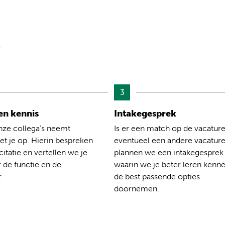
?
3
n kennis
Intakegesprek
nze collega's neemt
Is er een match op de vacature
t je op. Hierin bespreken
eventueel een andere vacatur
citatie en vertellen we je
plannen we een intakegesprek
 de functie en de
waarin we je beter leren kenn
.
de best passende opties
doornemen.