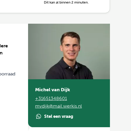
Dit kan al binnen 2 minuten.
dere
en
voorraad
Michel van Dijk
+31651348601
mvdijk@mail.werkis.nl
Stel een vraag