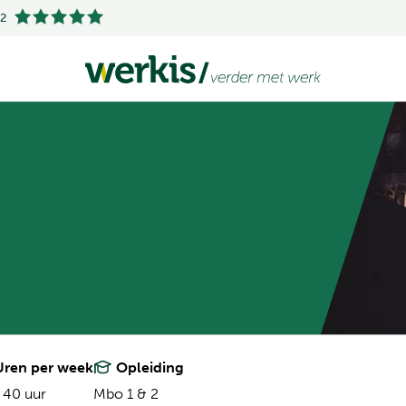
.2
ren per week
Opleiding
 40 uur
Mbo 1 & 2