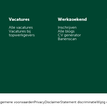
Vacatures
Werkzoekend
Alle vacatures
Inschrijven
Vacatures bij
Alle blogs
topwerkgevers
CV generator
Banenscan
lgemene voorwaarden
Privacy
Disclaimer
Statement discriminatie
Wijzig