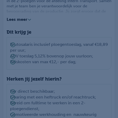
in de 2-ploegen voor de afdeling Intern Transport. Samen
met je team ben je verantwoordelijk voor de
bevoorrading van de productie. Jij zorgt ervoor dat de
productie beschikt over de juiste onderdelen die horen
Lees meer
bij de productieorder van die dag. Je houdt je bezig met
afwisselende logistieke werkzaamheden.
Dit krijg je
Je zult o.a. de volgende werkzaamheden uitvoeren:
Orderpicken doormiddel van een heftruck;
Het vullen van de bakken met de juiste onderdelen;
Brutosalaris inclusief ploegentoeslag, vanaf €18,89
Het klaarzetten van de onderdelen voor de productie
per uur;
bij de juiste afdeling;
ADV toeslag 5,12% bovenop jouw uurloon;
Interne transport;
Reiskosten van max €12,- per dag;
Opslaan van goederen in het magazijn.
Je komt te werken in een hecht team van 4
medewerkers. Er zijn veel doorgroeimogelijkheden
Herken jij jezelf hierin?
binnen de organisatie.
Per direct beschikbaar;
Ervaring met een heftruck en/of reachtruck;
Bereid om fulltime te werken in een 2-
ploegendienst;
Gemotiveerde werkhouding en nauwkeurig