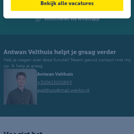
Bekijk alle vacatures
Solliciteren
Solliciteren via Whatsapp
Antwan Velthuis helpt je graag verder
Heb je vragen over deze functie? Neem gerust contact met mij
op. Ik help je graag.
Antwan Velthuis
+310613101893
avelthuis@mail.werkis.nl