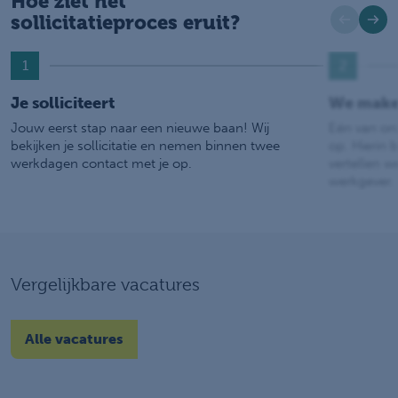
Hoe ziet het
sollicitatieproces eruit?
1
2
Je solliciteert
We make
Jouw eerst stap naar een nieuwe baan! Wij
Eén van on
bekijken je sollicitatie en nemen binnen twee
op. Hierin b
werkdagen contact met je op.
vertellen w
werkgever.
Vergelijkbare vacatures
Alle vacatures