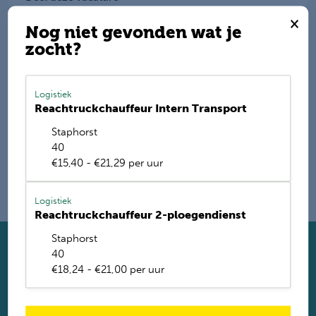
×
Nog niet gevonden wat je
zocht?
E-mail mij de nieuwste vacatures
Logistiek
Name
Reachtruckchauffeur Intern Transport
Staphorst
40
€15,40 - €21,29 per uur
Logistiek
Reachtruckchauffeur 2-ploegendienst
Staphorst
40
Solliciteer direct
€18,24 - €21,00 per uur
Twijfel je of je geschikt bent? Laat dan toch je gegevens
achter. Met ruim 1.200 vacatures vinden wij voor jou de
perfecte baan. Je krijgt binnen 2 werkdagen reactie.