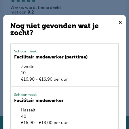
Werkis wordt beoordeeld
met een
9.2
×
Deel deze vacature
Nog niet gevonden wat je
zocht?
Schoonmaak
E-mail mij de nieuwste vacatures
Facilitair medewerker (parttime)
Zwolle
Name
10
€16,90 - €16,90 per uur
Schoonmaak
Facilitair medewerker
Hasselt
40
€16,90 - €18,00 per uur