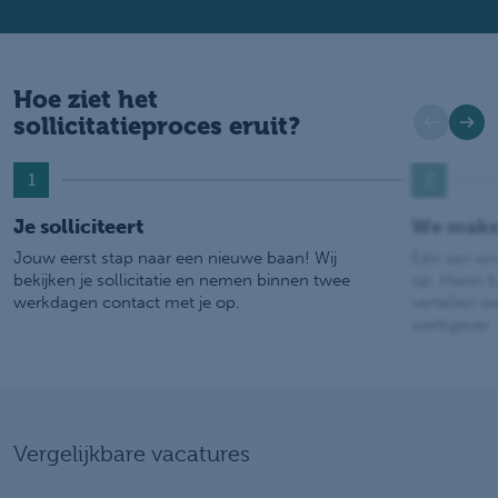
Hoe ziet het
sollicitatieproces eruit?
1
2
Je solliciteert
We make
Jouw eerst stap naar een nieuwe baan! Wij
Eén van on
bekijken je sollicitatie en nemen binnen twee
op. Hierin b
werkdagen contact met je op.
vertellen w
werkgever.
Vergelijkbare vacatures