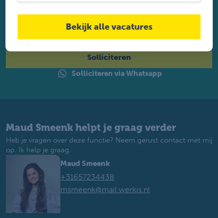
Solliciteer direct
Twijfel je of je geschikt bent? Laat dan toch je gegevens
achter. Met ruim 1.200 vacatures vinden wij voor jou de
Bekijk alle vacatures
perfecte baan. Je krijgt binnen 2 werkdagen reactie.
Solliciteren
Solliciteren via Whatsapp
Maud Smeenk helpt je graag verder
Heb je vragen over deze functie? Neem gerust contact met mij
op. Ik help je graag.
Maud Smeenk
+31657234438
msmeenk@mail.werkis.nl