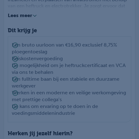
van een heftruck en electrotrekker. Je zorgt ervoor dat
materialen op de juiste manier worden gescheiden en
Lees meer
gerecycled, waardoor je direct bijdraagt aan een
circulaire economie. Het werk is fysiek niet zwaar en je
Dit krijg je
werkt fulltime in een drie ploegendienst van 40 uur per
week. Omdat je soms met gevaarlijk afval werkt, is het
belangrijk dat je nauwkeurig en verantwoordelijk te werk
Een bruto uurloon van €16,90 exclusief 8,75%
gaat.
ploegentoeslag
Reiskostenvergoeding
De mogelijkheid om je heftruckcertificaat en VCA
via ons te behalen
Een fulltime baan bij een stabiele en duurzame
werkgever
Werken in een moderne en veilige werkomgeving
met prettige collega’s
De kans om ervaring op te doen in de
voedingsmiddelenindustrie
Herken jij jezelf hierin?