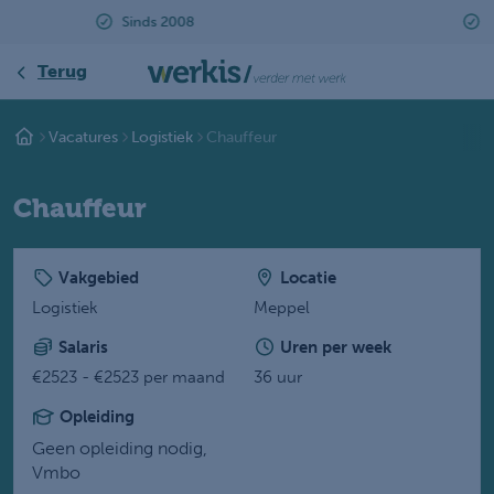
Beoordeeld met een 9.2
Terug
Vacatures
Logistiek
Chauffeur
Chauffeur
Vakgebied
Locatie
Logistiek
Meppel
Salaris
Uren per week
€2523 - €2523 per maand
36 uur
Opleiding
Geen opleiding nodig,
Vmbo