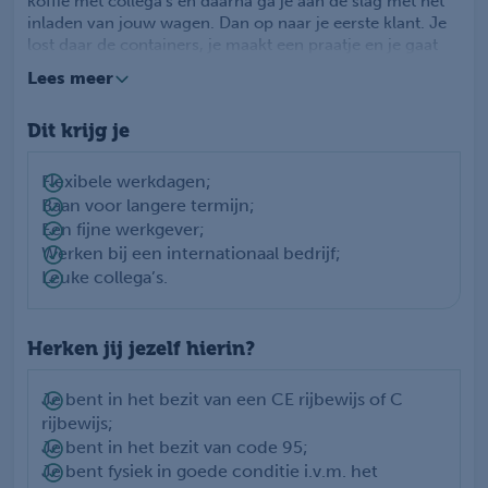
koffie met collega’s en daarna ga je aan de slag met het
inladen van jouw wagen. Dan op naar je eerste klant. Je
lost daar de containers, je maakt een praatje en je gaat
weer door naar de volgende klant. Gemiddeld ga je per
Lees meer
dag naar 12/15 klanten. Aan het eind van jouw rit ga je
terug naar het distributiecentrum in Meppel. Hier zorg je
Dit krijg je
ervoor dat alle emballage weer wordt opgeruimd.
Flexibele werkdagen;
Baan voor langere termijn;
Een fijne werkgever;
Werken bij een internationaal bedrijf;
Leuke collega’s.
Herken jij jezelf hierin?
Je bent in het bezit van een CE rijbewijs of C
rijbewijs;
Je bent in het bezit van code 95;
Je bent fysiek in goede conditie i.v.m. het