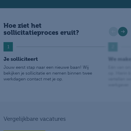
Hoe ziet het
sollicitatieproces eruit?
1
2
Je solliciteert
We make
Jouw eerst stap naar een nieuwe baan! Wij
Eén van on
bekijken je sollicitatie en nemen binnen twee
op. Hierin b
werkdagen contact met je op.
vertellen w
werkgever.
Vergelijkbare vacatures