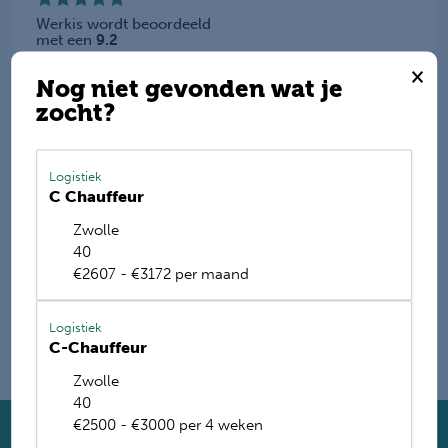
Werkis wordt beoordeeld
met een
9.2
×
Deel deze vacature
Nog niet gevonden wat je
zocht?
Logistiek
E-mail mij de nieuwste vacatures
C Chauffeur
Zwolle
Name
40
€2607 - €3172 per maand
Logistiek
C-Chauffeur
Zwolle
40
€2500 - €3000 per 4 weken