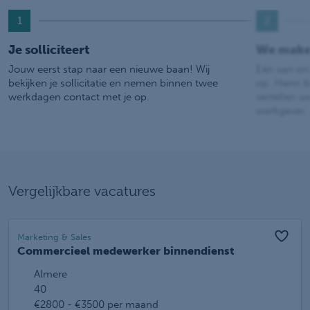
1
2
Je solliciteert
We make
Jouw eerst stap naar een nieuwe baan! Wij
Eén van on
bekijken je sollicitatie en nemen binnen twee
op. Hierin b
werkdagen contact met je op.
vertellen w
werkgever.
Vergelijkbare vacatures
Marketing & Sales
Commercieel medewerker binnendienst
Almere
40
€2800 - €3500 per maand