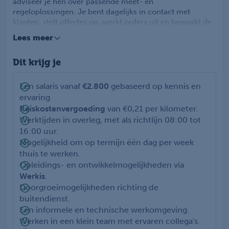
adviseer je hen over passende meet- en
regeloplossingen. Je bent dagelijks in contact met
klanten, stelt offertes op, werkt orders uit en bewaakt de
voortgang van aanvragen. Dankzij jouw technische
Lees meer
inzicht weet je klantvragen te vertalen naar praktische
oplossingen. Je werkt nauw samen met drie collega's
Dit krijg je
binnen de binnendienst en krijgt veel ruimte om jezelf
verder te ontwikkelen binnen de techniek en
commerciële dienstverlening.
Een salaris vanaf
€2.800
gebaseerd op kennis en
ervaring
Reiskostenvergoeding
van €0,21 per kilometer.
Werktijden in overleg, met als richtlijn 08:00 tot
16:00 uur.
Mogelijkheid om op termijn één dag per week
thuis te werken.
Opleidings- en ontwikkelmogelijkheden via
Werkis
.
Doorgroeimogelijkheden richting de
buitendienst.
Een informele en technische werkomgeving.
Werken in een klein team met ervaren collega's.