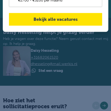
€2700 - €3200 per maand
Solliciteren via Whatsapp
Bekijk alle vacatures
Daisy Hesseling helpt je graag verder
Heb je vragen over deze functie? Neem gerust contact met mij
op. Ik help je graag.
Daisy Hesseling
+31682061520
dhesseling@mail.werkis.nl
Stel een vraag
Hoe ziet het
sollicitatieproces eruit?