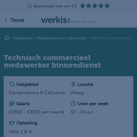
Beoordeeld met een 9.2
Terug
Vacatures
Klantenservice callcenter
Technisch commerciee.
Technisch commercieel
medewerker binnendienst
Vakgebied
Locatie
Klantenservice & Callcenter
Weesp
Salaris
Uren per week
€2800 - €3500 per maand
32 - 40 uur
Opleiding
Mbo 3 & 4