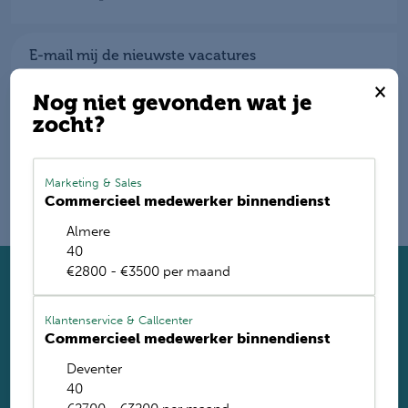
E-mail mij de nieuwste vacatures
×
Name
Nog niet gevonden wat je
zocht?
Marketing & Sales
Commercieel medewerker binnendienst
Almere
40
€2800 - €3500 per maand
Solliciteer direct
Twijfel je of je geschikt bent? Laat dan toch je gegevens
Klantenservice & Callcenter
achter. Met ruim 1.200 vacatures vinden wij voor jou de
Commercieel medewerker binnendienst
perfecte baan. Je krijgt binnen 2 werkdagen reactie.
Deventer
40
Solliciteren