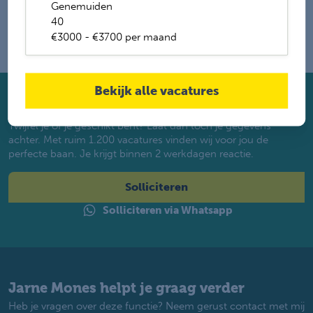
Genemuiden
40
€3000 - €3700 per maand
Bekijk alle vacatures
Solliciteer direct
Twijfel je of je geschikt bent? Laat dan toch je gegevens
achter. Met ruim 1.200 vacatures vinden wij voor jou de
perfecte baan. Je krijgt binnen 2 werkdagen reactie.
Solliciteren
Solliciteren via Whatsapp
Jarne Mones helpt je graag verder
Heb je vragen over deze functie? Neem gerust contact met mij