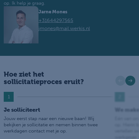
op. Ik help je graag.
Jarne Mones
+31644297565
jmones@mail.werkis.nl
Hoe ziet het
sollicitatieproces eruit?
1
2
Je solliciteert
We make
Jouw eerst stap naar een nieuwe baan! Wij
Eén van on
bekijken je sollicitatie en nemen binnen twee
op. Hierin b
werkdagen contact met je op.
vertellen w
werkgever.