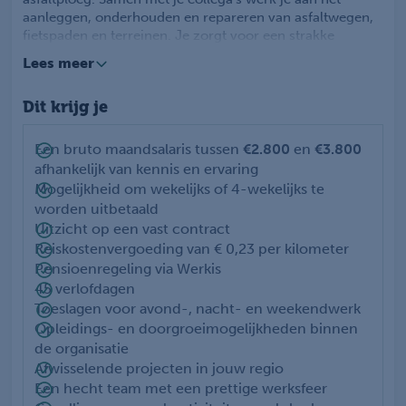
aanleggen, onderhouden en repareren van asfaltwegen,
fietspaden en terreinen. Je zorgt voor een strakke
afwerking van randen en naden, herstelt oneffenheden
Lees meer
en ondersteunt bij diverse werkzaamheden rondom de
asfaltverwerking.
Dit krijg je
Geen dag is hetzelfde. Je werkt op uiteenlopende
projecten in Noord- en Midden-Nederland en krijgt de
kans om jezelf verder te ontwikkelen binnen de
Een bruto maandsalaris tussen
€2.800
en
€3.800
asfaltploeg.
afhankelijk van kennis en ervaring
Mogelijkheid om wekelijks of 4-wekelijks te
worden uitbetaald
Uitzicht op een vast contract
Reiskostenvergoeding van € 0,23 per kilometer
Pensioenregeling via Werkis
45 verlofdagen
Toeslagen voor avond-, nacht- en weekendwerk
Opleidings- en doorgroeimogelijkheden binnen
de organisatie
Afwisselende projecten in jouw regio
Een hecht team met een prettige werksfeer