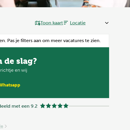
Toon kaart
en. Pas je filters aan om meer vacatures te zien.
n de slag?
ichtje en wij
 Whatsapp
eeld met een 9.2
de