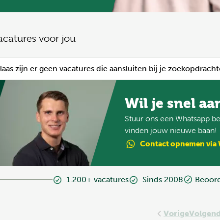
acatures voor jou
laas zijn er geen vacatures die aansluiten bij je zoekopdracht
Wil je snel aa
Stuur ons een Whatsapp ber
vinden jouw nieuwe baan!
Contact
opnemen
via
1.200+ vacatures
Sinds 2008
Beoord
Vorige
Volgen