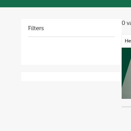
0
v
Filters
He