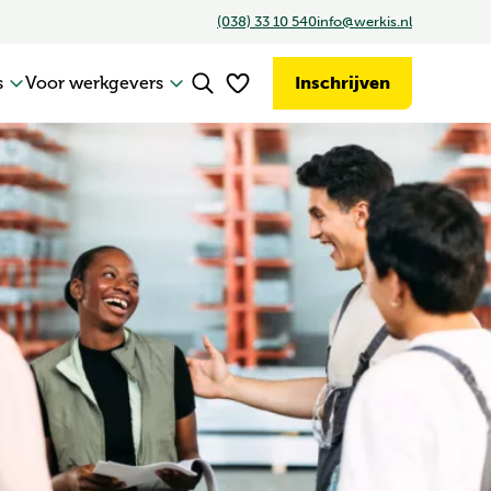
(038) 33 10 540
info@werkis.nl
Inschrijven
s
Voor werkgevers