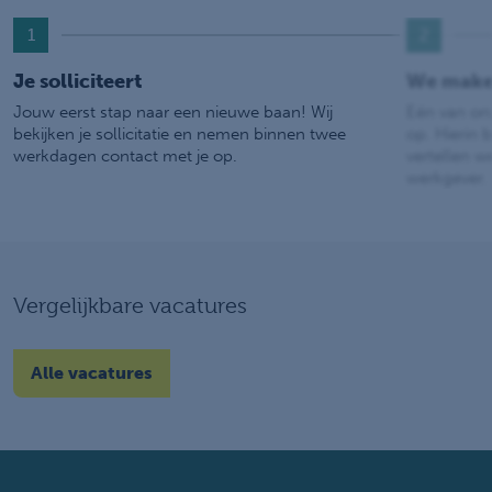
1
2
Je solliciteert
We make
Jouw eerst stap naar een nieuwe baan! Wij
Eén van on
bekijken je sollicitatie en nemen binnen twee
op. Hierin b
werkdagen contact met je op.
vertellen w
werkgever.
Vergelijkbare vacatures
Alle vacatures