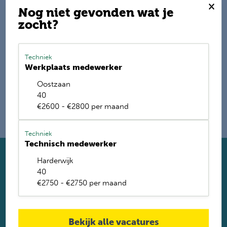
×
Nog niet gevonden wat je
zocht?
E-mail mij de nieuwste vacatures
Name
Techniek
Werkplaats medewerker
Oostzaan
40
€2600 - €2800 per maand
Techniek
Technisch medewerker
Harderwijk
Solliciteer direct
40
Twijfel je of je geschikt bent? Laat dan toch je gegevens
€2750 - €2750 per maand
achter. Met ruim 1.200 vacatures vinden wij voor jou de
perfecte baan. Je krijgt binnen 2 werkdagen reactie.
Solliciteren
Bekijk alle vacatures