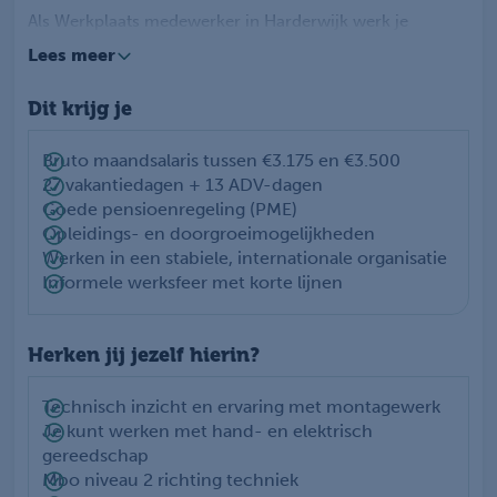
Als Werkplaats medewerker in Harderwijk werk je
dagelijks met je handen aan technische producten. Je
Lees meer
monteert en assembleert onderdelen en zorgt dat alles
correct wordt aangesloten. Je werkt vanaf duidelijke
Dit krijg je
technische tekeningen en controleert of alles voldoet aan
de kwaliteitseisen. Zie je afwijkingen? Dan pak je dit
direct op. Zo zorg jij ervoor dat elk product dat de
Bruto maandsalaris tussen €3.175 en €3.500
werkplaats verlaat, voldoet aan de hoogste standaard. In
27 vakantiedagen + 13 ADV-dagen
deze functie als Medewerker Werkplaats krijg je veel
Goede pensioenregeling (PME)
vrijheid en verantwoordelijkheid in je werk.
Opleidings- en doorgroeimogelijkheden
Werken in een stabiele, internationale organisatie
Informele werksfeer met korte lijnen
Herken jij jezelf hierin?
Technisch inzicht en ervaring met montagewerk
Je kunt werken met hand- en elektrisch
gereedschap
Mbo niveau 2 richting techniek