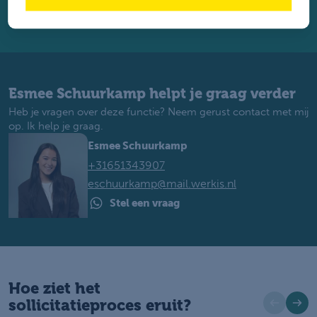
Solliciteren via Whatsapp
Esmee Schuurkamp helpt je graag verder
Heb je vragen over deze functie? Neem gerust contact met mij
op. Ik help je graag.
Esmee Schuurkamp
+31651343907
eschuurkamp@mail.werkis.nl
Stel een vraag
Hoe ziet het
sollicitatieproces eruit?