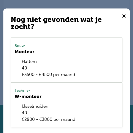
Deel deze vacature
×
Nog niet gevonden wat je
zocht?
E-mail mij de nieuwste vacatures
Bouw
Monteur
Name
Hattem
40
€3500 - €4500 per maand
Techniek
W-monteur
IJsselmuiden
40
€2800 - €3800 per maand
Solliciteer direct
Twijfel je of je geschikt bent? Laat dan toch je gegevens