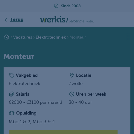
2008
Beoordeeld met een 9.2
Terug
Vacatures
Elektrotechniek
Monteur
Monteur
Vakgebied
Locatie
Elektrotechniek
Zwolle
Salaris
Uren per week
€2600 - €3100 per maand
38 - 40 uur
Opleiding
Mbo 1 & 2,
Mbo 3 & 4