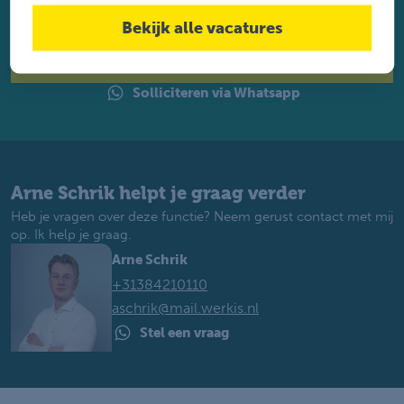
achter. Met ruim 1.200 vacatures vinden wij voor jou de
perfecte baan. Je krijgt binnen 2 werkdagen reactie.
Bekijk alle vacatures
Solliciteren
Solliciteren via Whatsapp
Arne Schrik helpt je graag verder
Heb je vragen over deze functie? Neem gerust contact met mij
op. Ik help je graag.
Arne Schrik
+31384210110
aschrik@mail.werkis.nl
Stel een vraag