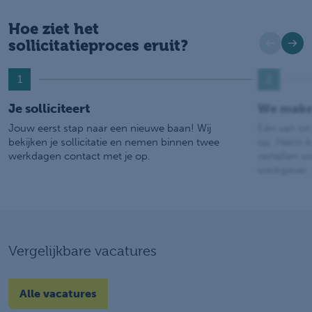
Hoe ziet het
sollicitatieproces eruit?
1
2
Je solliciteert
We make
Jouw eerst stap naar een nieuwe baan! Wij
Eén van on
bekijken je sollicitatie en nemen binnen twee
op. Hierin b
werkdagen contact met je op.
vertellen w
werkgever.
Vergelijkbare vacatures
Alle vacatures