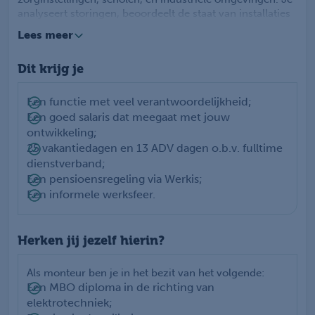
analyseert storingen, beoordeelt de staat van installaties
en voert kwaliteitscontroles uit. Je communiceert helder
Lees meer
met klanten en biedt oplossingen aan in overleg met
collega's op kantoor. Je werkt zelfstandig op locatie en je
Dit krijg je
zorgt voor uitstekende klanttevredenheid.
Een functie met veel verantwoordelijkheid;
Een goed salaris dat meegaat met jouw
ontwikkeling;
25 vakantiedagen en 13 ADV dagen o.b.v. fulltime
dienstverband;
Een pensioensregeling via Werkis;
Een informele werksfeer.
Herken jij jezelf hierin?
Als monteur ben je in het bezit van het volgende:
Een MBO diploma in de richting van
elektrotechniek;