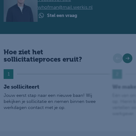
whofman@mail.werkis.nl
Stel een vraag
Hoe ziet het
sollicitatieproces eruit?
1
2
Je solliciteert
We make
Jouw eerst stap naar een nieuwe baan! Wij
Eén van on
bekijken je sollicitatie en nemen binnen twee
op. Hierin b
werkdagen contact met je op.
vertellen w
werkgever.