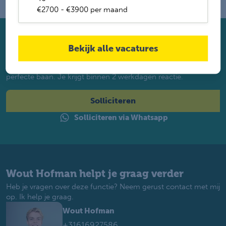
€2700 - €3900 per maand
Solliciteer direct
Bekijk alle vacatures
Twijfel je of je geschikt bent? Laat dan toch je gegevens
achter. Met ruim 1.200 vacatures vinden wij voor jou de
perfecte baan. Je krijgt binnen 2 werkdagen reactie.
Solliciteren
Solliciteren via Whatsapp
Wout Hofman helpt je graag verder
Heb je vragen over deze functie? Neem gerust contact met mij
op. Ik help je graag.
Wout Hofman
+31616927586