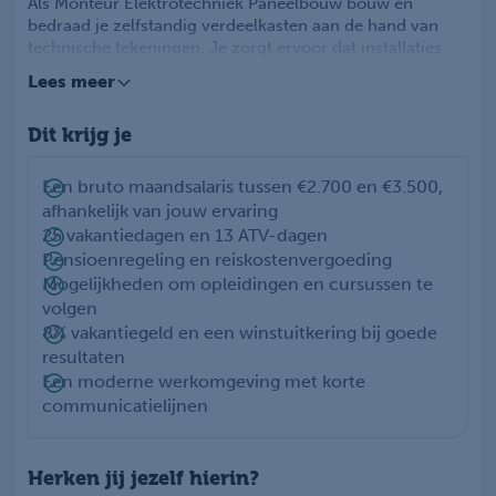
Als Monteur Elektrotechniek Paneelbouw bouw en
bedraad je zelfstandig verdeelkasten aan de hand van
technische tekeningen. Je zorgt ervoor dat installaties
netjes worden opgebouwd en correct functioneren. Na
Lees meer
controle door de testmonteur voer je waar nodig
aanpassingen door. Je werkt samen met collega’s aan
Dit krijg je
maatwerkprojecten en draagt bij aan een veilig en
betrouwbaar eindresultaat. Binnen de werkomgeving in
Apeldoorn krijg je veel zelfstandigheid en werk je aan
Een bruto maandsalaris tussen €2.700 en €3.500,
verschillende technische projecten.
afhankelijk van jouw ervaring
25 vakantiedagen en 13 ATV-dagen
Pensioenregeling en reiskostenvergoeding
Mogelijkheden om opleidingen en cursussen te
volgen
8% vakantiegeld en een winstuitkering bij goede
resultaten
Een moderne werkomgeving met korte
communicatielijnen
Herken jij jezelf hierin?