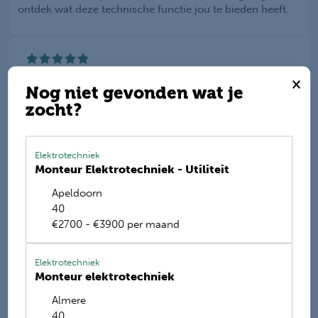
ontdek wat deze technische functie jou te bieden heeft.
Werkis wordt beoordeeld
×
met een
9.2
Nog niet gevonden wat je
zocht?
Deel deze vacature
Elektrotechniek
Monteur Elektrotechniek - Utiliteit
Apeldoorn
E-mail mij de nieuwste vacatures
40
Name
€2700 - €3900 per maand
Elektrotechniek
Monteur elektrotechniek
Almere
40