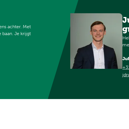
J
vens achter. Met
g
 baan. Je krijgt
Heb
met
Ju
+3
jdr