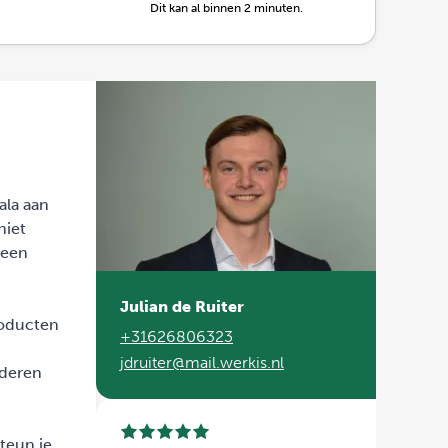
Dit kan al binnen 2 minuten.
ala aan
niet
 een
Julian de Ruiter
roducten
+31626806323
jdruiter@mail.werkis.nl
uderen
steun je