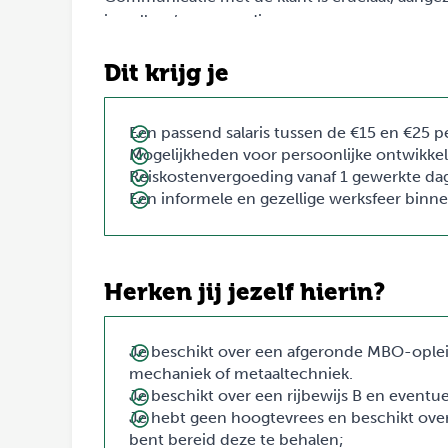
je collega’s waar nodig.
Dit krijg je
Een passend salaris tussen de €15 en €25 pe
Mogelijkheden voor persoonlijke ontwikke
Reiskostenvergoeding vanaf 1 gewerkte da
Een informele en gezellige werksfeer binnen
Herken jij jezelf hierin?
Je beschikt over een afgeronde MBO-opleid
mechaniek of metaaltechniek.
Je beschikt over een rijbewijs B en eventuee
Je hebt geen hoogtevrees en beschikt over
bent bereid deze te behalen;