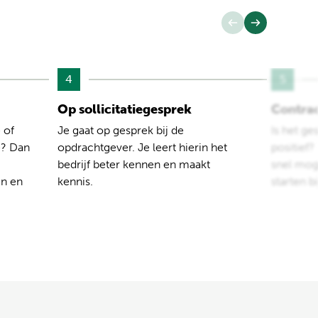
4
5
Op sollicitatiegesprek
Contra
 of
Je gaat op gesprek bij de
Is het ge
e? Dan
opdrachtgever. Je leert hierin het
positief
bedrijf beter kennen en maakt
snel moge
en en
kennis.
starten b