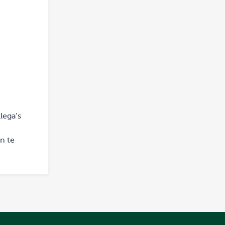
lega’s
n te