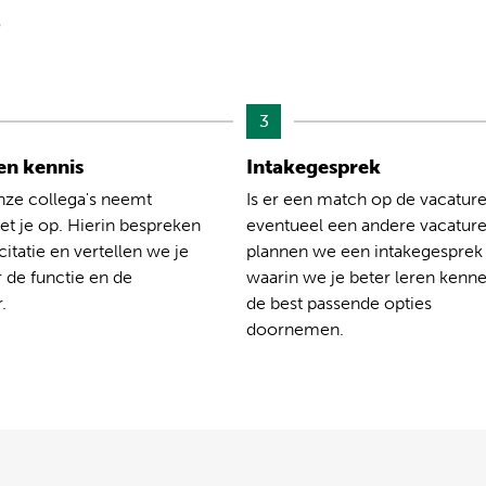
?
3
n kennis
Intakegesprek
nze collega's neemt
Is er een match op de vacature
t je op. Hierin bespreken
eventueel een andere vacatur
citatie en vertellen we je
plannen we een intakegesprek
 de functie en de
waarin we je beter leren kenn
.
de best passende opties
doornemen.