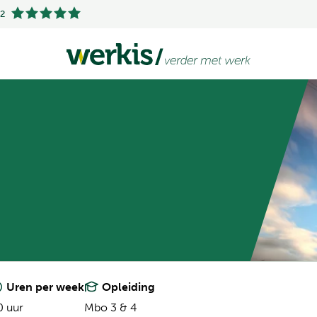
.2
Uren per week
Opleiding
0 uur
Mbo 3 & 4