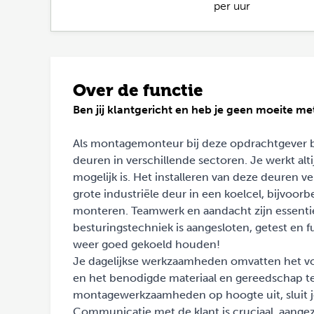
per uur
Over de functie
Ben jij klantgericht en heb je geen moeite m
Als montagemonteur bij deze opdrachtgever be
deuren in verschillende sectoren. Je werkt alt
mogelijk is. Het installeren van deze deuren v
grote industriële deur in een koelcel, bijvoo
monteren. Teamwerk en aandacht zijn essentie
besturingstechniek is aangesloten, getest en f
weer goed gekoeld houden!
Je dagelijkse werkzaamheden omvatten het v
en het benodigde materiaal en gereedschap te
montagewerkzaamheden op hoogte uit, sluit je
Communicatie met de klant is cruciaal, aangezie