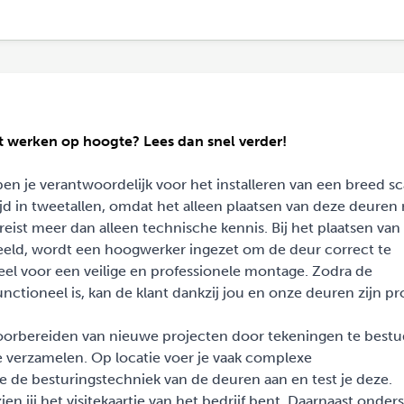
et werken op hoogte? Lees dan snel verder!
n je verantwoordelijk voor het installeren van een breed sc
ijd in tweetallen, omdat het alleen plaatsen van deze deuren 
ereist meer dan alleen technische kennis. Bij het plaatsen van
rbeeld, wordt een hoogwerker ingezet om de deur correct te
el voor een veilige en professionele montage. Zodra de
unctioneel is, kan de klant dankzij jou en onze deuren zijn p
oorbereiden van nieuwe projecten door tekeningen te best
 verzamelen. Op locatie voer je vaak complexe
 de besturingstechniek van de deuren aan en test je deze.
n jij het visitekaartje van het bedrijf bent. Daarnaast onder