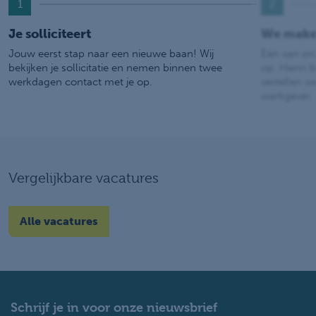
1
2
Je solliciteert
We make
Jouw eerst stap naar een nieuwe baan! Wij
Eén van on
bekijken je sollicitatie en nemen binnen twee
op. Hierin b
werkdagen contact met je op.
vertellen w
werkgever.
Vergelijkbare vacatures
Alle vacatures
Schrijf je in voor onze nieuwsbrief