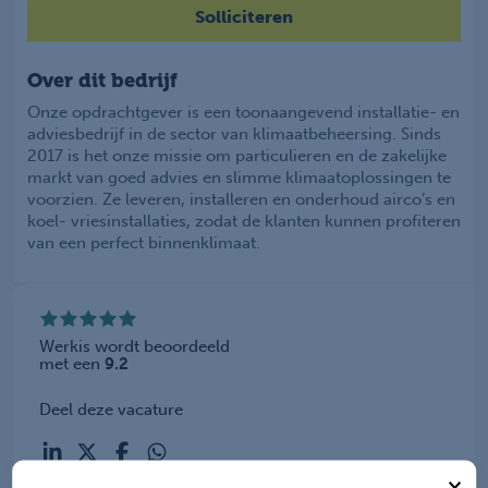
Solliciteren
Over dit bedrijf
Onze opdrachtgever is een toonaangevend installatie- en
adviesbedrijf in de sector van klimaatbeheersing. Sinds
2017 is het onze missie om particulieren en de zakelijke
markt van goed advies en slimme klimaatoplossingen te
voorzien. Ze leveren, installeren en onderhoud airco’s en
koel- vriesinstallaties, zodat de klanten kunnen profiteren
van een perfect binnenklimaat.
Werkis wordt beoordeeld
met een
9.2
Deel deze vacature
×