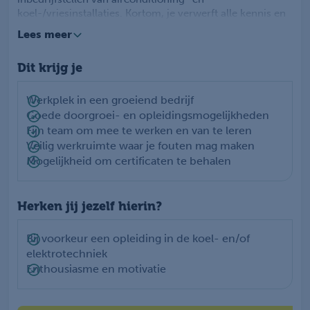
koel-/vriesinstallaties. Kortom, je verwerft alle kennis en
vaardigheden die nodig zijn om zelfstandig als
Lees meer
koelmonteur te functioneren.
Dit krijg je
Na een week van hard werken, wordt er met het team
gezamenlijk afgesloten met een ontspannende
vrijdagmiddagborrel.
Werkplek in een groeiend bedrijf
Goede doorgroei- en opleidingsmogelijkheden
Fijn team om mee te werken en van te leren
Veilig werkruimte waar je fouten mag maken
Mogelijkheid om certificaten te behalen
Herken jij jezelf hierin?
Bij voorkeur een opleiding in de koel- en/of
elektrotechniek
Enthousiasme en motivatie