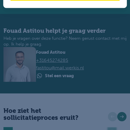
Fouad Astitou helpt je graag verder
Heb je vragen over deze functie? Neem gerust contact met mij
op. Ik help je graag.
Fouad Astitou
+31645274285
fastitou@mail.werkis.nl
Stel een vraag
Hoe ziet het
sollicitatieproces eruit?