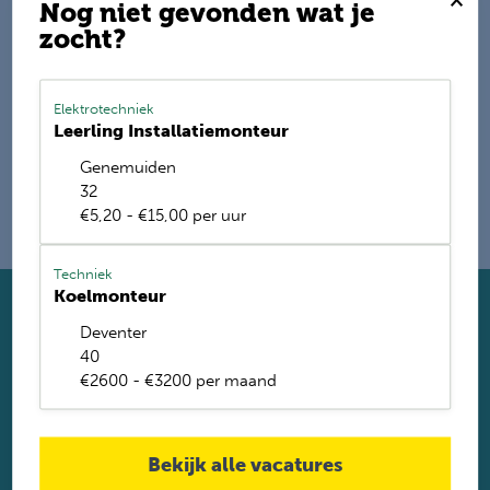
Nog niet gevonden wat je
zocht?
E-mail mij de nieuwste vacatures
Name
Elektrotechniek
Leerling Installatiemonteur
Genemuiden
32
€5,20 - €15,00 per uur
Techniek
Koelmonteur
Solliciteer direct
Deventer
Twijfel je of je geschikt bent? Laat dan toch je gegevens
40
achter. Met ruim 1.200 vacatures vinden wij voor jou de
€2600 - €3200 per maand
perfecte baan. Je krijgt binnen 2 werkdagen reactie.
Solliciteren
Bekijk alle vacatures
Solliciteren via Whatsapp