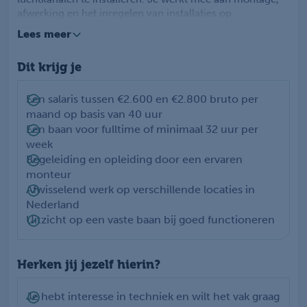
afwerking en het inregelen van installaties op
verschillende locaties. Doordat je veel praktijkervaring
Lees meer
opdoet, leer je het vak stap voor stap en ontwikkel je
jezelf richting een zelfstandige monteur. Je werkt vanuit
Dit krijg je
Wezep aan projecten in de regio en daarbuiten,
waardoor geen werkdag hetzelfde is.
Een salaris tussen €2.600 en €2.800 bruto per
maand op basis van 40 uur
Een baan voor fulltime of minimaal 32 uur per
week
Begeleiding en opleiding door een ervaren
monteur
Afwisselend werk op verschillende locaties in
Nederland
Uitzicht op een vaste baan bij goed functioneren
Herken jij jezelf hierin?
Je hebt interesse in techniek en wilt het vak graag