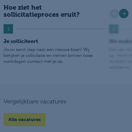
Hoe ziet het
sollicitatieproces eruit?
1
2
Je solliciteert
We make
Jouw eerst stap naar een nieuwe baan! Wij
Eén van on
bekijken je sollicitatie en nemen binnen twee
op. Hierin b
werkdagen contact met je op.
vertellen w
werkgever.
Vergelijkbare vacatures
Alle vacatures