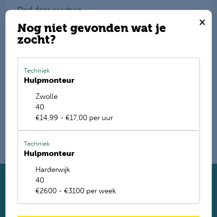
Deel deze vacature
×
Nog niet gevonden wat je
zocht?
E-mail mij de nieuwste vacatures
Techniek
Hulpmonteur
Name
Zwolle
40
€14,99 - €17,00 per uur
Techniek
Hulpmonteur
Harderwijk
40
Solliciteer direct
€2600 - €3100 per week
Twijfel je of je geschikt bent? Laat dan toch je gegevens
achter. Met ruim 1.200 vacatures vinden wij voor jou de