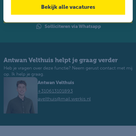
perfecte baan. Je krijgt binnen 2 werkdagen reactie.
Bekijk alle vacatures
Solliciteren
Solliciteren via Whatsapp
Antwan Velthuis helpt je graag verder
Heb je vragen over deze functie? Neem gerust contact met mij
op. Ik help je graag.
Antwan Velthuis
+310613101893
avelthuis@mail.werkis.nl