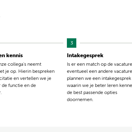
?
3
n kennis
Intakegesprek
nze collega's neemt
Is er een match op de vacature
t je op. Hierin bespreken
eventueel een andere vacatur
citatie en vertellen we je
plannen we een intakegesprek
 de functie en de
waarin we je beter leren kenn
.
de best passende opties
doornemen.