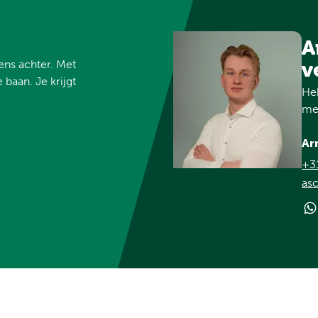
A
vens achter. Met
v
 baan. Je krijgt
Heb
met
Ar
+3
asc