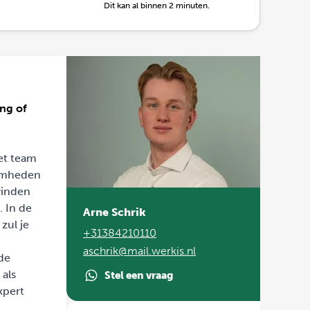
Dit kan al binnen 2 minuten.
ing of
et team
aamheden
 vinden
. In de
Arne Schrik
zul je
+31384210110
aschrik@mail.werkis.nl
de
 als
Stel een vraag
xpert