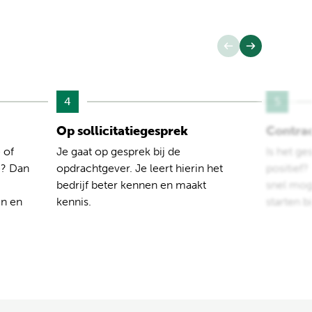
4
5
Op sollicitatiegesprek
Contra
 of
Je gaat op gesprek bij de
Is het ge
e? Dan
opdrachtgever. Je leert hierin het
positief
bedrijf beter kennen en maakt
snel moge
en en
kennis.
starten b