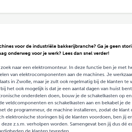
hines voor de industriële bakkerijbranche? Ga je geen stor
aag onderweg voor je werk? Lees dan snel verder!
 zoek naar een elektromonteur. In deze functie ben je met h
belen van elektrocomponenten aan de machines. Je werkz
laats in Zwolle, maar je zult ook regelmatig bij de klanten te
arbij het ook mogelijk is dat je een aantal dagen van huist bent
ktronische onderdelen doen, bouw je de schakelkasten op en 
ens de veldcomponenten en schakelkasten aan en bekabel je de
met de programmeur, de machine installeren, zodat de klant 
elektronische storingen bij de klanten voordoen, ben jij er
 deze z.s.m. verholpen worden. Samengevat ben jij dus dé e
aardigheden de klanten tevreden.