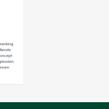
nwerking
llende
concept
plooien.
unnen