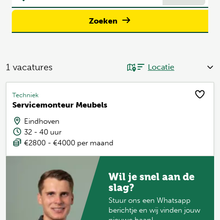
Zoeken
1
vacatures
Techniek
Servicemonteur Meubels
Eindhoven
32 - 40 uur
€2800 - €4000 per maand
Wil je snel aan de
slag?
Stuur ons een Whatsapp
berichtje en wij vinden jouw
nieuwe baan!