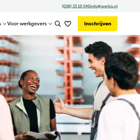
(038) 33 10 540
info@werkis.nl
s
Voor werkgevers
Inschrijven