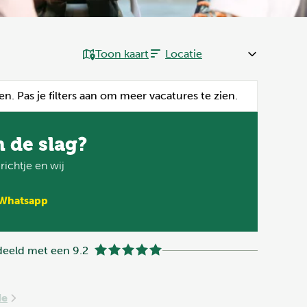
Toon kaart
en. Pas je filters aan om meer vacatures te zien.
n de slag?
ichtje en wij
 Whatsapp
eeld met een 9.2
de