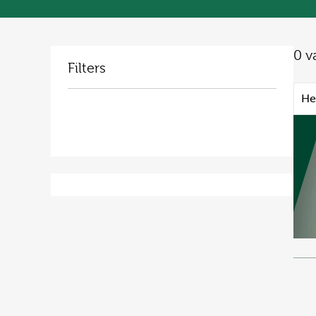
0
v
Filters
He