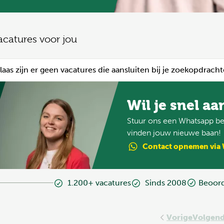
acatures voor jou
laas zijn er geen vacatures die aansluiten bij je zoekopdracht
Wil je snel aa
Stuur ons een Whatsapp ber
vinden jouw nieuwe baan!
Contact
opnemen
via
1.200+ vacatures
Sinds 2008
Beoord
Vorige
Volgen