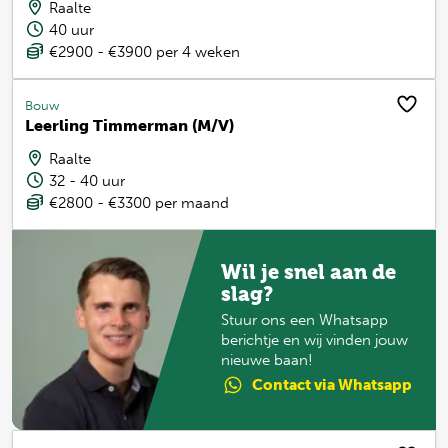
Raalte
40 uur
€2900 - €3900 per 4 weken
Bouw
Leerling Timmerman (M/V)
Raalte
32 - 40 uur
€2800 - €3300 per maand
Wil je snel aan de
slag?
Stuur ons een Whatsapp
berichtje en wij vinden jouw
nieuwe baan!
Contact
via Whatsapp