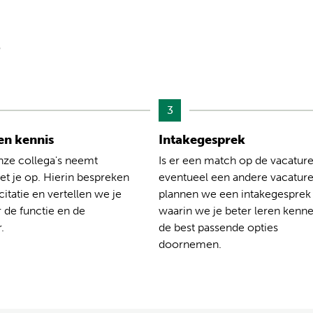
?
3
n kennis
Intakegesprek
nze collega's neemt
Is er een match op de vacature
t je op. Hierin bespreken
eventueel een andere vacatur
citatie en vertellen we je
plannen we een intakegesprek
 de functie en de
waarin we je beter leren kenn
.
de best passende opties
doornemen.