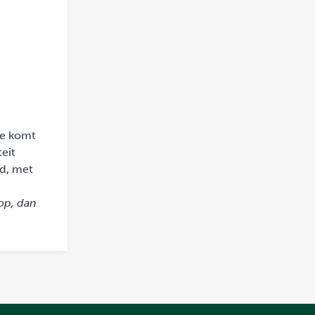
Je komt
teit
nd, met
op, dan