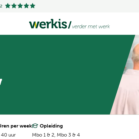
.2
w
ren per week
Opleiding
 40 uur
Mbo 1 & 2,
Mbo 3 & 4