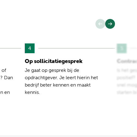
4
5
Op sollicitatiegesprek
Contra
 of
Je gaat op gesprek bij de
Is het ge
e? Dan
opdrachtgever. Je leert hierin het
positief
bedrijf beter kennen en maakt
snel moge
en en
kennis.
starten b