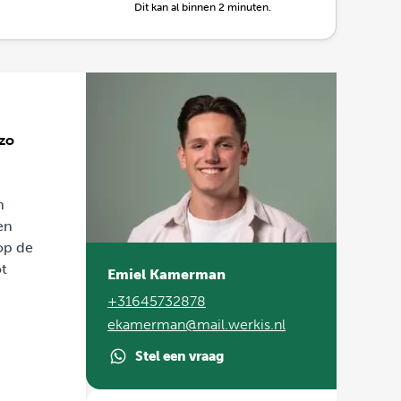
Dit kan al binnen 2 minuten.
 zo
n
en
op de
ot
Emiel Kamerman
+31645732878
ekamerman@mail.werkis.nl
Stel een vraag