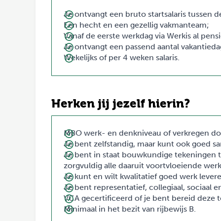
Je ontvangt een bruto startsalaris tussen 
Een hecht en een gezellig vakmanteam;
Vanaf de eerste werkdag via Werkis al pe
Je ontvangt een passend aantal vakantieda
Wekelijks of per 4 weken salaris.
Herken jij jezelf hierin?
MBO werk- en denkniveau of verkregen do
Je bent zelfstandig, maar kunt ook goed 
Je bent in staat bouwkundige tekeningen te
zorgvuldig alle daaruit voortvloeiende we
Je kunt en wilt kwalitatief goed werk lever
Je bent representatief, collegiaal, sociaal
VCA gecertificeerd of je bent bereid deze t
Minimaal in het bezit van rijbewijs B.