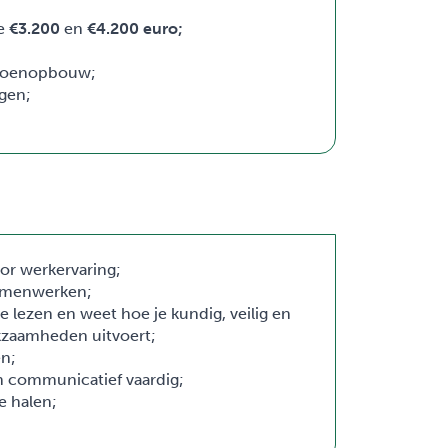
de
€3.200
en
€4.200 euro;
nsioenopbouw;
gen;
or werkervaring;
samenwerken;
 lezen en weet hoe je kundig, veilig en
rkzaamheden uitvoert;
en;
 en communicatief vaardig;
e halen;