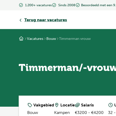
1.200+ vacatures
Sinds 2008
Beoordeeld met een 9
Terug
naar vacatures
Vacatures
Bouw
Timmerman vrouw
Timmerman/-vrou
Vakgebied
Locatie
Salaris
U
Bouw
Kampen
€3200 - €4200
32 -