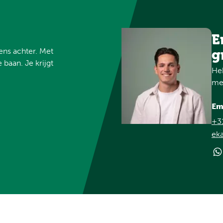
E
vens achter. Met
g
 baan. Je krijgt
Heb
met
Em
+3
ek