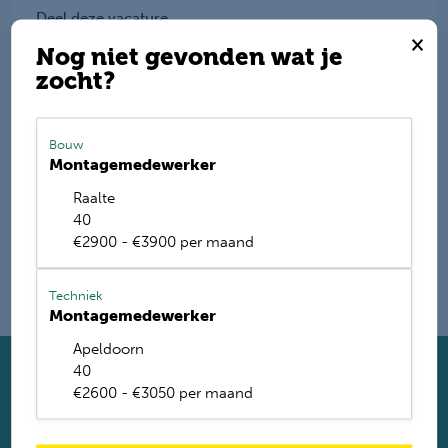
Deel deze vacature
×
Nog niet gevonden wat je
zocht?
E-mail mij de nieuwste vacatures
Bouw
Montagemedewerker
Name
Raalte
40
€2900 - €3900 per maand
Techniek
Montagemedewerker
Apeldoorn
40
Solliciteer direct
€2600 - €3050 per maand
Twijfel je of je geschikt bent? Laat dan toch je gegevens
achter. Met ruim 1.200 vacatures vinden wij voor jou de