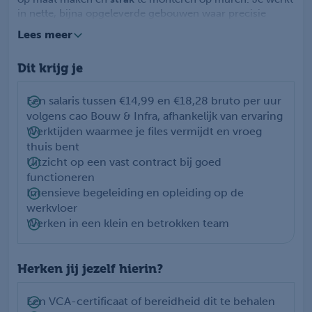
in nette, bijna opgeleverde gebouwen waar precisie
belangrijk is. Het werk is fysiek licht en je ontwikkelt stap
Lees meer
voor stap technische vaardigheden.
Je start je werkdag vroeg vanuit Harderwijk en bent vaak
Dit krijg je
voor 16:00 uur terug. Zo houd je volop tijd over voor je
privéleven. Ervaren collega’s begeleiden je intensief
zodat je kunt doorgroeien tot zelfstandig
Een salaris tussen €14,99 en €18,28 bruto per uur
montagemedewerker. Parttime werken is mogelijk, maar
volgens cao Bouw & Infra, afhankelijk van ervaring
fulltime heeft de voorkeur.
Werktijden waarmee je files vermijdt en vroeg
thuis bent
Uitzicht op een vast contract bij goed
functioneren
Intensieve begeleiding en opleiding op de
werkvloer
Werken in een klein en betrokken team
Herken jij jezelf hierin?
Een VCA-certificaat of bereidheid dit te behalen