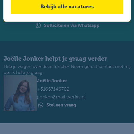
perfecte baan. Je krijgt binnen 2 werkdagen reactie.
Bekijk alle vacatures
Solliciteren
Solliciteren via Whatsapp
Joëlle Jonker helpt je graag verder
Heb je vragen over deze functie? Neem gerust contact met mij
op. Ik help je graag.
Joëlle Jonker
+31657146702
jjonker@mail.werkis.nl
Stel een vraag