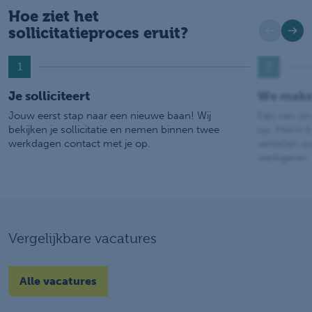
Hoe ziet het
sollicitatieproces eruit?
1
2
Je solliciteert
We make
Jouw eerst stap naar een nieuwe baan! Wij
Eén van on
bekijken je sollicitatie en nemen binnen twee
op. Hierin b
werkdagen contact met je op.
vertellen w
werkgever.
Vergelijkbare vacatures
Alle vacatures