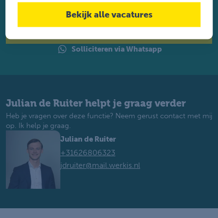
achter. Met ruim 1.200 vacatures vinden wij voor jou de
perfecte baan. Je krijgt binnen 2 werkdagen reactie.
Bekijk alle vacatures
Solliciteren
Solliciteren via Whatsapp
Julian de Ruiter helpt je graag verder
Heb je vragen over deze functie? Neem gerust contact met mij
op. Ik help je graag.
Julian de Ruiter
+31626806323
jdruiter@mail.werkis.nl