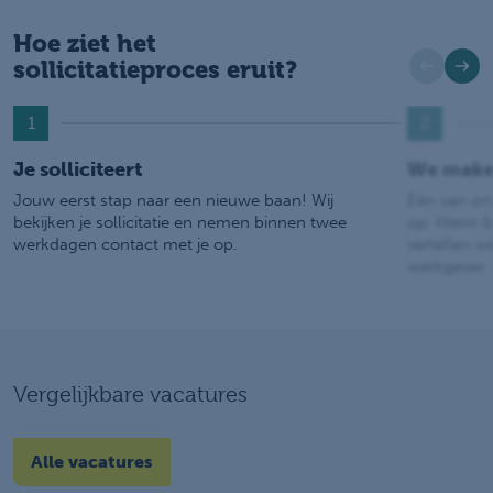
Hoe ziet het
sollicitatieproces eruit?
1
2
Je solliciteert
We make
Jouw eerst stap naar een nieuwe baan! Wij
Eén van on
bekijken je sollicitatie en nemen binnen twee
op. Hierin b
werkdagen contact met je op.
vertellen w
werkgever.
Vergelijkbare vacatures
Alle vacatures