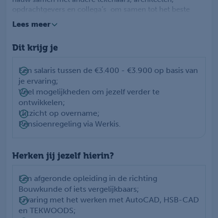
opdrachtgevers en collega’s om samen tot het beste
resultaat te komen. Daarnaast beoordeel en optimaliseer
Lees meer
je de huidige ontwerpen en denk je mee over het
verbeteren van het proces.
Dit krijg je
Met jouw kennis van houtskeletbouw en jouw analytisch
denkvermogen draag je bij aan duurzame en innovatieve
woningbouwprojecten. In de werkplaats wordt met
Een salaris tussen de €3.400 - €3.900 op basis van
diverse natuurlijke materialen gewerkt zoals
je ervaring;
houtvezelproducten en cellulose. De projecten waar jij
Veel mogelijkheden om jezelf verder te
als technisch tekenaar aan gaat werken zijn allemaal
ontwikkelen;
maatwerk. Ieder project, groot of klein, is weer anders en
Uitzicht op overname;
daarom blijf je continu uitgedaagd.
Pensioenregeling via Werkis.
Herken jij jezelf hierin?
Een afgeronde opleiding in de richting
Bouwkunde of iets vergelijkbaars;
Ervaring met het werken met AutoCAD, HSB-CAD
en TEKWOODS;