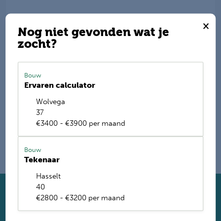
Deel deze vacature
×
Nog niet gevonden wat je
zocht?
E-mail mij de nieuwste vacatures
Bouw
Ervaren calculator
Name
Wolvega
37
€3400 - €3900 per maand
Bouw
Tekenaar
Hasselt
40
Solliciteer direct
€2800 - €3200 per maand
Twijfel je of je geschikt bent? Laat dan toch je gegevens