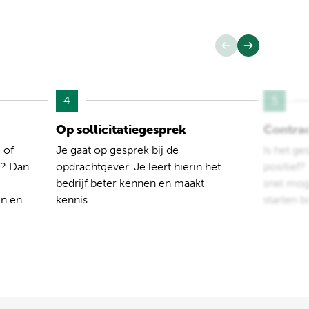
4
5
Op sollicitatiegesprek
Contra
 of
Je gaat op gesprek bij de
Is het ge
e? Dan
opdrachtgever. Je leert hierin het
positief
bedrijf beter kennen en maakt
snel moge
en en
kennis.
starten b