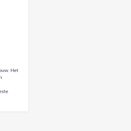
bouw. Het
n
n
este