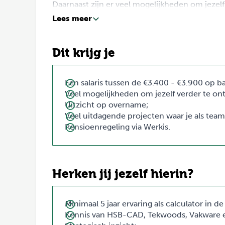
Daarnaast zijn er veel mogelijkheden om jezel
volgen.
Lees meer
Dit krijg je
Een salaris tussen de €3.400 - €3.900 op bas
Veel mogelijkheden om jezelf verder te on
Uitzicht op overname;
Veel uitdagende projecten waar je als team
Pensioenregeling via Werkis.
Herken jij jezelf hierin?
Minimaal 5 jaar ervaring als calculator in
Kennis van HSB-CAD, Tekwoods, Vakware