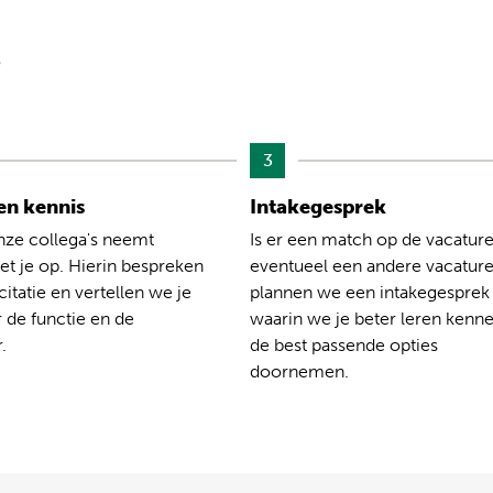
?
3
n kennis
Intakegesprek
nze collega's neemt
Is er een match op de vacature
t je op. Hierin bespreken
eventueel een andere vacatur
citatie en vertellen we je
plannen we een intakegesprek
 de functie en de
waarin we je beter leren kenn
.
de best passende opties
doornemen.