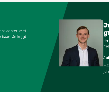
J
vens achter. Met
g
 baan. Je krijgt
Heb
met
Ju
+3
jdr