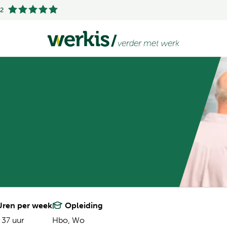
.2
ren per week
Opleiding
 37 uur
Hbo,
Wo