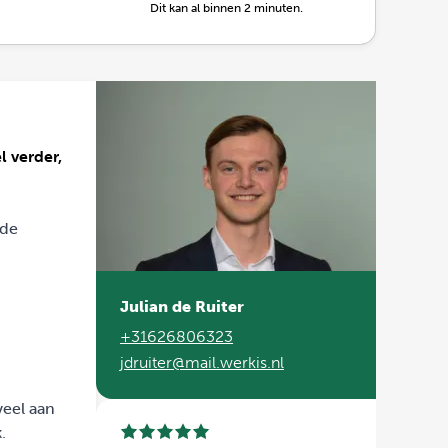
Dit kan al binnen 2 minuten.
l verder,
nde
Julian de Ruiter
+31626806323
jdruiter@mail.werkis.nl
veel aan
.