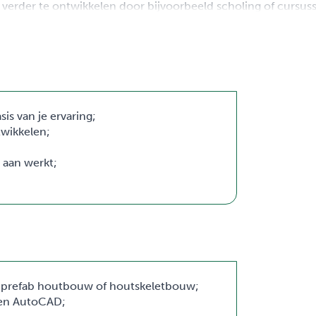
f verder te ontwikkelen door bijvoorbeeld scholing of cursus
is van je ervaring;
twikkelen;
 aan werkt;
 de prefab houtbouw of houtskeletbouw;
 en AutoCAD;