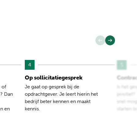
4
5
Op sollicitatiegesprek
Contra
 of
Je gaat op gesprek bij de
Is het ge
e? Dan
opdrachtgever. Je leert hierin het
positief
bedrijf beter kennen en maakt
snel moge
en en
kennis.
starten b