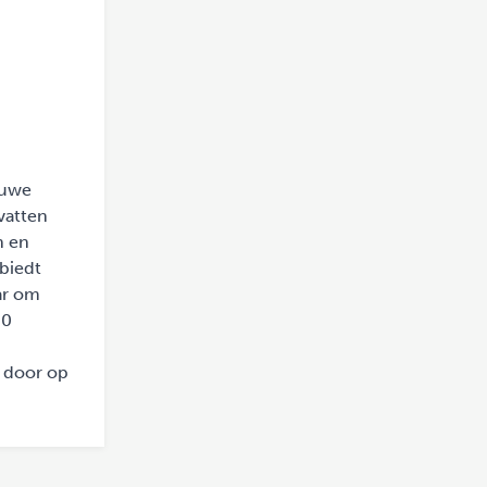
euwe
vatten
n en
biedt
ar om
60
t door op