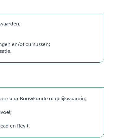
rwaarden;
ingen en/of cursussen;
atie.
voorkeur Bouwkunde of gelijkwaardig;
voel;
cad en Revit.