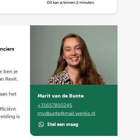
Dit kan al binnen 2 minuten.
nciers
e ben je
n Revit.
aan het
Marit van de Bunte
+31657850245
ficiënt
mvdbunte@mail.werkis.nl
eiding is
Stel een vraag