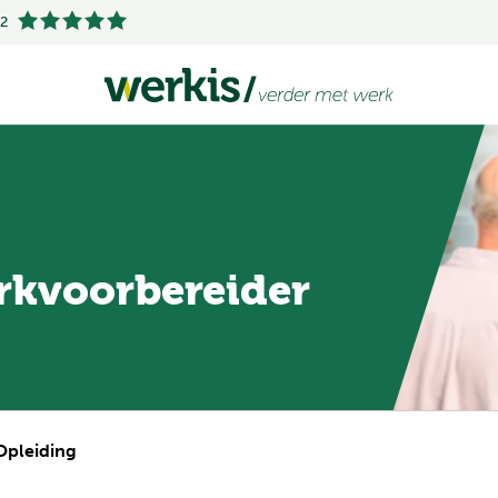
.2
rkvoorbereider
pleiding