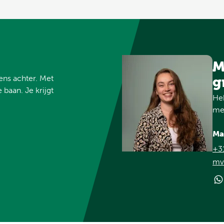
M
vens achter. Met
g
 baan. Je krijgt
Heb
met
Ma
+3
mv