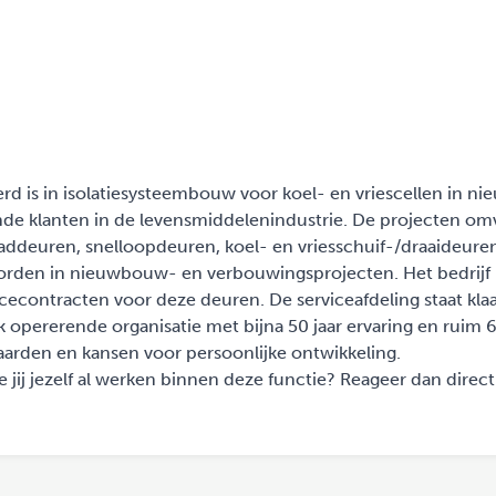
eerd is in isolatiesysteembouw voor koel- en vriescellen in ni
de klanten in de levensmiddelenindustrie. De projecten om
eaddeuren, snelloopdeuren, koel- en vriesschuif-/draaideure
 worden in nieuwbouw- en verbouwingsprojecten. Het bedrijf 
vicecontracten voor deze deuren. De serviceafdeling staat kla
jk opererende organisatie met bijna 50 jaar ervaring en ruim 
waarden en kansen voor persoonlijke ontwikkeling.
e jij jezelf al werken binnen deze functie? Reageer dan direc