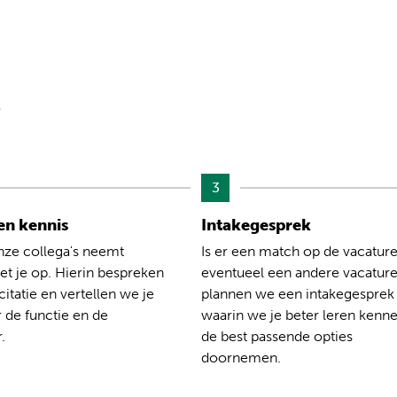
?
3
n kennis
Intakegesprek
nze collega's neemt
Is er een match op de vacature
t je op. Hierin bespreken
eventueel een andere vacatur
citatie en vertellen we je
plannen we een intakegesprek
 de functie en de
waarin we je beter leren kenn
.
de best passende opties
doornemen.