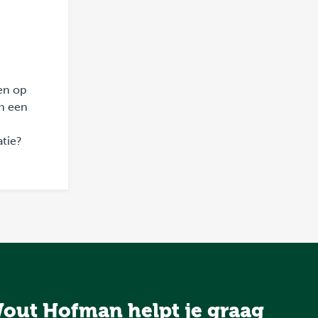
en op
in een
atie?
out Hofman helpt je graag