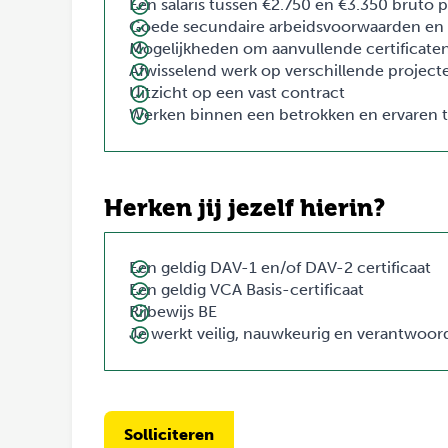
Een salaris tussen €2.750 en €3.350 bruto 
Goede secundaire arbeidsvoorwaarden e
Mogelijkheden om aanvullende certificate
Afwisselend werk op verschillende project
Uitzicht op een vast contract
Werken binnen een betrokken en ervaren 
Herken jij jezelf hierin?
Een geldig DAV-1 en/of DAV-2 certificaat
Een geldig VCA Basis-certificaat
Rijbewijs BE
Je werkt veilig, nauwkeurig en verantwoord
Solliciteren