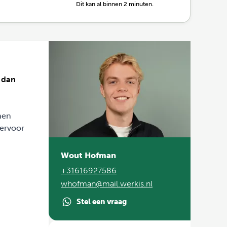
Dit kan al binnen 2 minuten.
s dan
nen
 ervoor
Wout Hofman
+31616927586
whofman@mail.werkis.nl
Stel een vraag