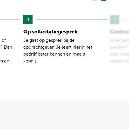
4
5
Op sollicitatiegesprek
Contra
 of
Je gaat op gesprek bij de
Is het ge
e? Dan
opdrachtgever. Je leert hierin het
positief
bedrijf beter kennen en maakt
snel moge
en en
kennis.
starten b