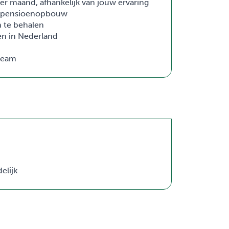
per maand, afhankelijk van jouw ervaring
n pensioenopbouw
n te behalen
en in Nederland
team
elijk