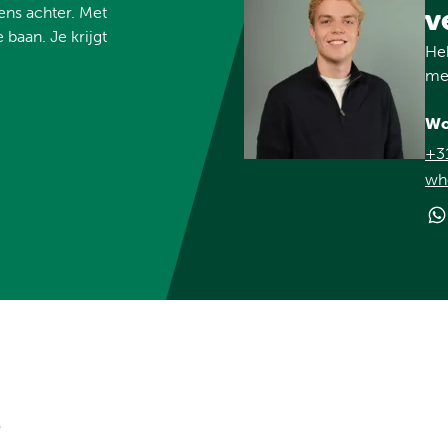
vens achter. Met
v
 baan. Je krijgt
Heb
met
Wo
+3
wh
?