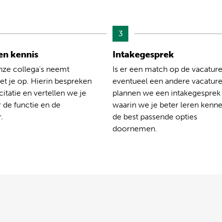
3
n kennis
Intakegesprek
nze collega's neemt
Is er een match op de vacature
t je op. Hierin bespreken
eventueel een andere vacatur
citatie en vertellen we je
plannen we een intakegesprek
 de functie en de
waarin we je beter leren kenn
.
de best passende opties
doornemen.