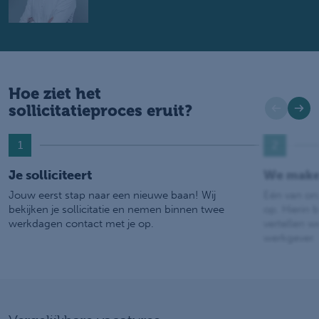
Hoe ziet het
sollicitatieproces eruit?
1
2
Je solliciteert
We make
Jouw eerst stap naar een nieuwe baan! Wij
Eén van on
bekijken je sollicitatie en nemen binnen twee
op. Hierin b
werkdagen contact met je op.
vertellen w
werkgever.