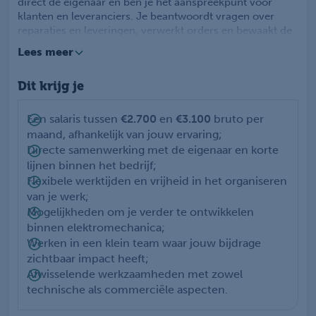
direct de eigenaar en ben je het aanspreekpunt voor
klanten en leveranciers. Je beantwoordt vragen over
reparaties en leveringen, verwerkt orders en bewaakt de
voortgang van werkzaamheden. Dankzij jouw overzicht
Lees meer
en duidelijke communicatie verlopen processen soepel
en weten klanten precies waar ze aan toe zijn. Binnen het
Dit krijg je
kleine team krijg je veel zelfstandigheid en de ruimte om
mee te denken over het verbeteren van werkwijzen en
service.
Een salaris tussen
€2.700
en
€3.100
bruto per
maand, afhankelijk van jouw ervaring;
Directe samenwerking met de eigenaar en korte
lijnen binnen het bedrijf;
Flexibele werktijden en vrijheid in het organiseren
van je werk;
Mogelijkheden om je verder te ontwikkelen
binnen elektromechanica;
Werken in een klein team waar jouw bijdrage
zichtbaar impact heeft;
Afwisselende werkzaamheden met zowel
technische als commerciële aspecten.