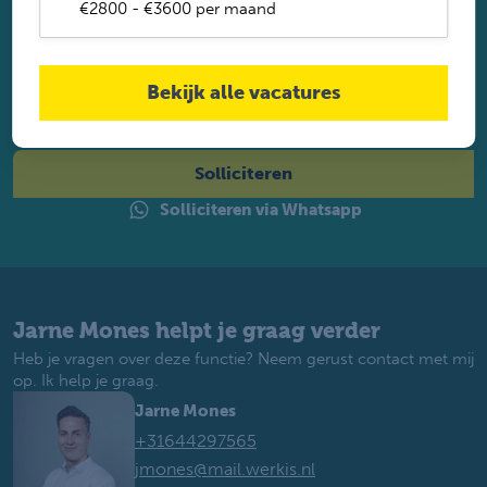
€2800 - €3600 per maand
Solliciteer direct
Twijfel je of je geschikt bent? Laat dan toch je gegevens
Bekijk alle vacatures
achter. Met ruim 1.200 vacatures vinden wij voor jou de
perfecte baan. Je krijgt binnen 2 werkdagen reactie.
Solliciteren
Solliciteren via Whatsapp
Jarne Mones helpt je graag verder
Heb je vragen over deze functie? Neem gerust contact met mij
op. Ik help je graag.
Jarne Mones
+31644297565
jmones@mail.werkis.nl