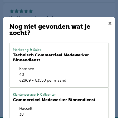
Werkis wordt beoordeeld
×
met een
9.2
Nog niet gevonden wat je
zocht?
Deel deze vacature
Marketing & Sales
Technisch Commercieel Medewerker
Binnendienst
E-mail mij de nieuwste vacatures
Kampen
Name
40
€2869 - €3550 per maand
Klantenservice & Callcenter
Commercieel Medewerker Binnendienst
Hasselt
38