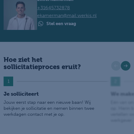
+31645732878
ekamerman@mail.werkis.nl
Stel een vraag
Hoe ziet het
sollicitatieproces eruit?
1
2
Je solliciteert
We make
Jouw eerst stap naar een nieuwe baan! Wij
Eén van on
bekijken je sollicitatie en nemen binnen twee
op. Hierin b
werkdagen contact met je op.
vertellen w
werkgever.