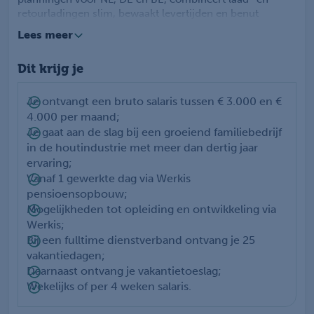
retourladingen slim, bewaakt levertijden en benut
commerciële kansen om extra omzet te genereren.
Lees meer
Daarnaast controleer je orderstatussen, signaleer je
knelpunten en zorg je voor een soepele doorstroom van
Dit krijg je
goederen en documenten.
Bij afwezigheid van de productieleider fungeer je als
waarnemend leidinggevende voor chauffeurs en werk je
Je ontvangt een bruto salaris tussen € 3.000 en €
samen met het bedrijfsbureau om het logistieke proces
4.000 per maand;
optimaal te laten verlopen. Dankzij jou blijven chauffeurs
Je gaat aan de slag bij een groeiend familiebedrijf
gemotiveerd, klanten tevreden en draait het bedrijf op
in de houtindustrie met meer dan dertig jaar
volle kracht.
ervaring;
Je werktijden als
transportplanner
liggen tussen 06.00
Vanaf 1 gewerkte dag via Werkis
en 18.00 uur, met flexibiliteit tijdens drukte.
pensioensopbouw;
Mogelijkheden tot opleiding en ontwikkeling via
Werkis;
Bij een fulltime dienstverband ontvang je 25
vakantiedagen;
Daarnaast ontvang je vakantietoeslag;
Wekelijks of per 4 weken salaris.