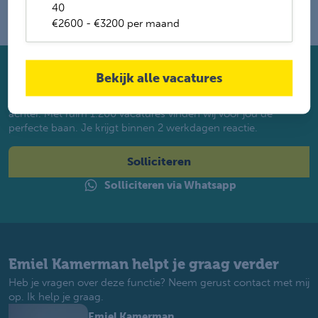
40
€2600 - €3200 per maand
Bekijk alle vacatures
Solliciteer direct
Twijfel je of je geschikt bent? Laat dan toch je gegevens
achter. Met ruim 1.200 vacatures vinden wij voor jou de
perfecte baan. Je krijgt binnen 2 werkdagen reactie.
Solliciteren
Solliciteren via Whatsapp
Emiel Kamerman helpt je graag verder
Heb je vragen over deze functie? Neem gerust contact met mij
op. Ik help je graag.
Emiel Kamerman