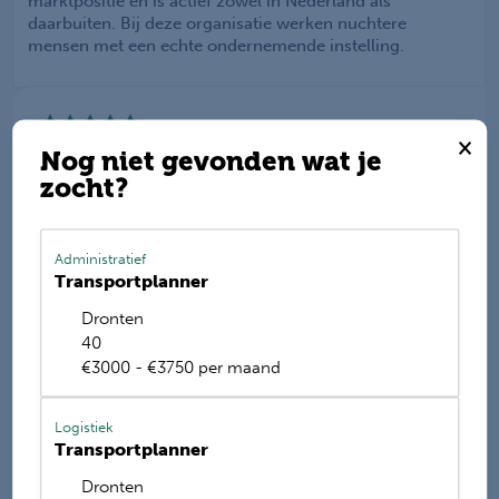
marktpositie en is actief zowel in Nederland als
daarbuiten. Bij deze organisatie werken nuchtere
mensen met een echte ondernemende instelling.
×
Werkis wordt beoordeeld
Nog niet gevonden wat je
met een
9.2
zocht?
Deel deze vacature
Administratief
Transportplanner
Dronten
E-mail mij de nieuwste vacatures
40
€3000 - €3750 per maand
Name
Logistiek
Transportplanner
Dronten