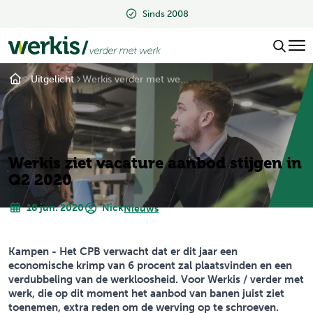
Sinds 2008
Uitgelicht
Werkis verder met we...
Werkis ziet vacature aanbod stijgen in
Q2 2020
18 jun. 2020
Nick
Nieuws
Kampen - Het CPB verwacht dat er dit jaar een
economische krimp van 6 procent zal plaatsvinden en een
verdubbeling van de werkloosheid. Voor Werkis / verder met
werk, die op dit moment het aanbod van banen juist ziet
toenemen, extra reden om de werving op te schroeven.