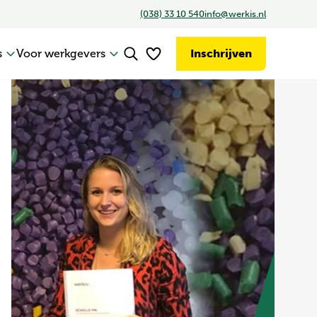
(038) 33 10 540
info@werkis.nl
Inschrijven
s
Voor werkgevers