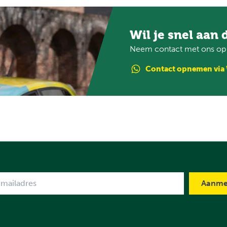
Wil je snel aan 
Neem contact met ons op e
Contact
opnemen
via
me