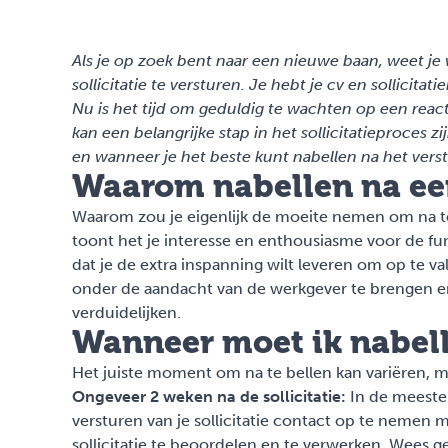
Als je op zoek bent naar een nieuwe baan, weet je 
sollicitatie te versturen. Je hebt je cv en sollicit
Nu is het tijd om geduldig te wachten op een reacti
kan een belangrijke stap in het sollicitatieproces z
en wanneer je het beste kunt nabellen na het verstur
Waarom nabellen na een
Waarom zou je eigenlijk de moeite nemen om na te b
toont het je interesse en enthousiasme voor de func
dat je de extra inspanning wilt leveren om op te v
onder de aandacht van de werkgever te brengen en
verduidelijken.
Wanneer moet ik nabelle
Het juiste moment om na te bellen kan variëren, maa
Ongeveer 2 weken na de sollicitatie:
In de meeste
versturen van je sollicitatie contact op te nemen 
sollicitatie te beoordelen en te verwerken. Wees 