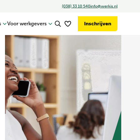
(038) 33 10 540
info@werkis.nl
Inschrijven
s
Voor werkgevers