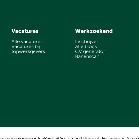
Vacatures
Werkzoekend
Alle vacatures
Inschrijven
Vacatures bij
Alle blogs
topwerkgevers
CV generator
Banenscan
lgemene voorwaarden
Privacy
Disclaimer
Statement discriminatie
Wijzig