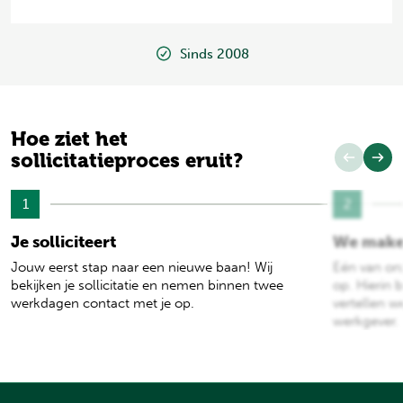
Sinds 2008
Hoe ziet het
sollicitatieproces eruit?
1
2
Je solliciteert
We make
Jouw eerst stap naar een nieuwe baan! Wij
Eén van on
bekijken je sollicitatie en nemen binnen twee
op. Hierin b
werkdagen contact met je op.
vertellen w
werkgever.