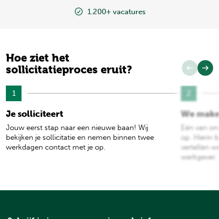
1.200+ vacatures
Hoe ziet het
sollicitatieproces eruit?
1
2
Je solliciteert
We make
Jouw eerst stap naar een nieuwe baan! Wij
Eén van on
bekijken je sollicitatie en nemen binnen twee
op. Hierin b
werkdagen contact met je op.
vertellen w
werkgever.