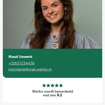
Maud Smeenk
+31657234438
msmeenk@mail.werkis.nl
Werkis wordt beoordeeld
met een
9.2