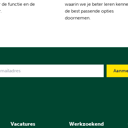
 de functie en de
waarin we je beter leren kenn
.
de best passende opties
doornemen.
me
Vacatures
Werkzoekend