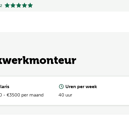
.2
.2
Hekwerkmonteur
laris
Uren per week
0 - €3500 per maand
40 uur