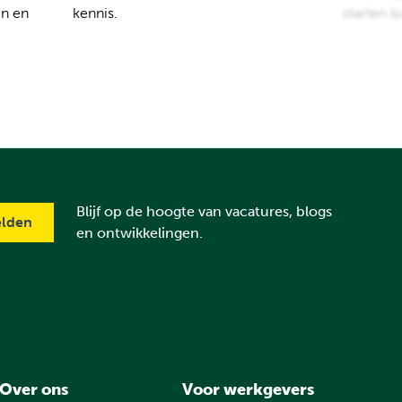
en en
kennis.
starten b
Blijf op de hoogte van vacatures, blogs
en ontwikkelingen.
Over ons
Voor werkgevers