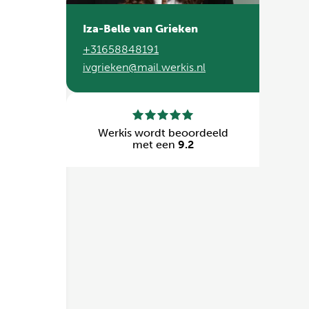
Iza-Belle van Grieken
+31658848191
ivgrieken@mail.werkis.nl
Werkis wordt beoordeeld
met een
9.2