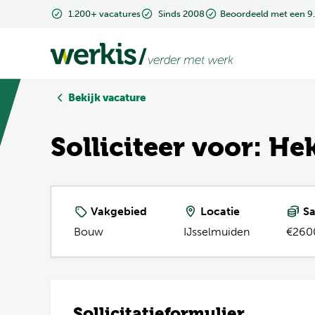
1.200+ vacatures
1.200+ vacatures
Sinds 2008
Sinds 2008
Beoordeeld met een 9
Beoordeeld met een 9
Bekijk vacature
Solliciteer voor: 
Vakgebied
Locatie
Sa
Bouw
IJsselmuiden
€260
Sollicitatieformulier