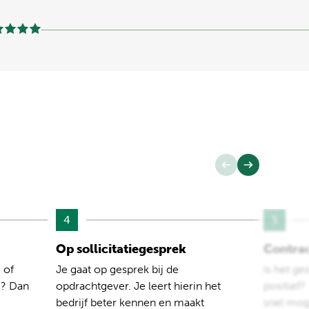
4
5
Op sollicitatiegesprek
Contra
 of
Je gaat op gesprek bij de
Is het ge
e? Dan
opdrachtgever. Je leert hierin het
positief
bedrijf beter kennen en maakt
snel moge