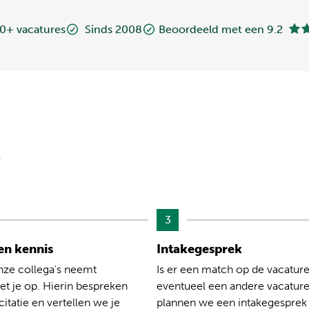
0+ vacatures
Sinds 2008
Beoordeeld met een 9.2
?
3
n kennis
Intakegesprek
nze collega's neemt
Is er een match op de vacature
t je op. Hierin bespreken
eventueel een andere vacatur
citatie en vertellen we je
plannen we een intakegesprek