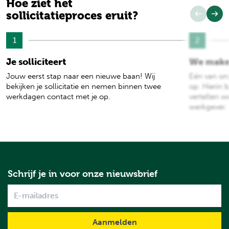
Hoe ziet het
sollicitatieproces eruit?
1
2
Je solliciteert
We make
Jouw eerst stap naar een nieuwe baan! Wij
Eén van on
bekijken je sollicitatie en nemen binnen twee
op. Hierin b
werkdagen contact met je op.
vertellen w
werkgever.
Schrijf je in voor onze nieuwsbrief
Name