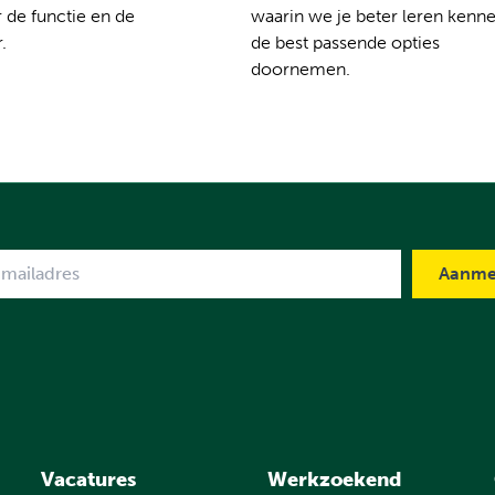
 de functie en de
waarin we je beter leren kenn
.
de best passende opties
doornemen.
me
Vacatures
Werkzoekend