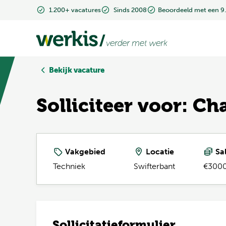
1.200+ vacatures
1.200+ vacatures
Sinds 2008
Sinds 2008
Beoordeeld met een 9
Beoordeeld met een 9
Bekijk vacature
Solliciteer voor: C
Vakgebied
Locatie
Sal
Techniek
Swifterbant
€3000
Sollicitatieformulier