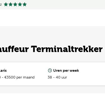
.2
.2
hauffeur Terminaltrekker
aris
Uren per week
 - €3500 per maand
38 - 40 uur