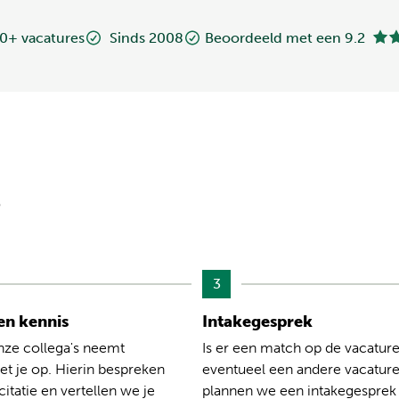
0+ vacatures
Sinds 2008
Beoordeeld met een 9.2
?
3
n kennis
Intakegesprek
nze collega's neemt
Is er een match op de vacature
t je op. Hierin bespreken
eventueel een andere vacatur
citatie en vertellen we je
plannen we een intakegesprek