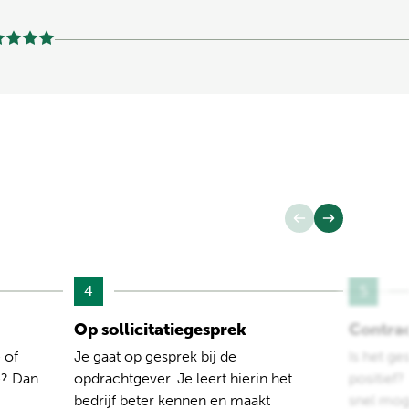
4
5
Op sollicitatiegesprek
Contra
 of
Je gaat op gesprek bij de
Is het ge
e? Dan
opdrachtgever. Je leert hierin het
positief
bedrijf beter kennen en maakt
snel moge