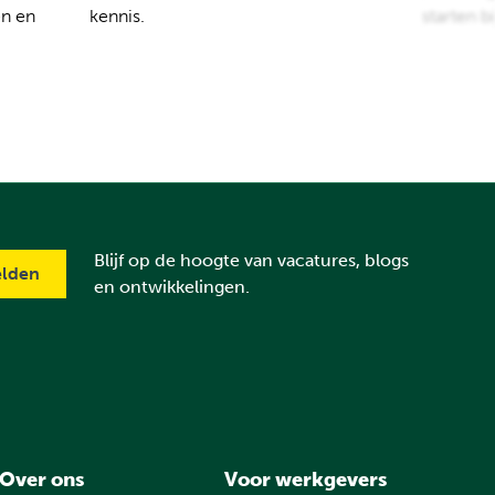
en en
kennis.
starten b
Blijf op de hoogte van vacatures, blogs
en ontwikkelingen.
Over ons
Voor werkgevers