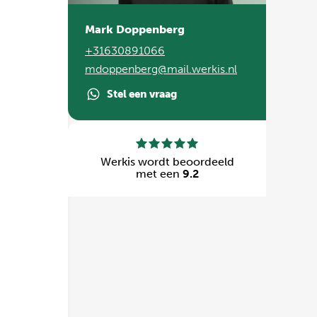
Mark Doppenberg
+31630891066
mdoppenberg@mail.werkis.nl
Stel een vraag
Werkis wordt beoordeeld
met een
9.2