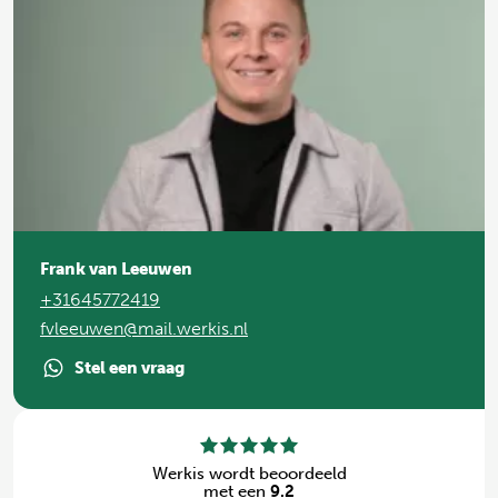
Frank van Leeuwen
+31645772419
fvleeuwen@mail.werkis.nl
Stel een vraag
Werkis wordt beoordeeld
met een
9.2