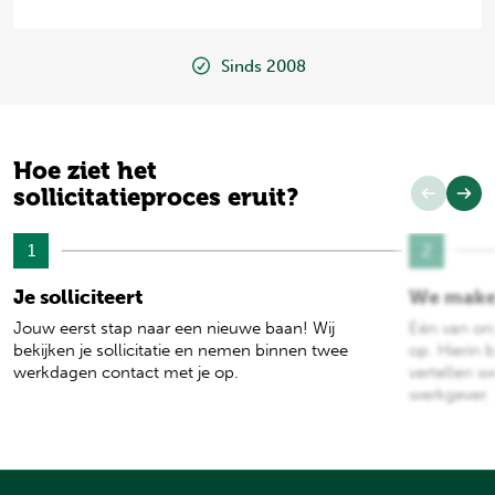
Sinds 2008
Hoe ziet het
sollicitatieproces eruit?
1
2
Je solliciteert
We make
Jouw eerst stap naar een nieuwe baan! Wij
Eén van on
bekijken je sollicitatie en nemen binnen twee
op. Hierin b
werkdagen contact met je op.
vertellen w
werkgever.