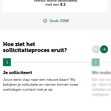
Werkis wordt beoordeeld
met een
9.2
Sinds 2008
Hoe ziet het
sollicitatieproces eruit?
1
2
Je solliciteert
We make
Jouw eerst stap naar een nieuwe baan! Wij
Eén van on
bekijken je sollicitatie en nemen binnen twee
op. Hierin b
werkdagen contact met je op.
vertellen w
werkgever.