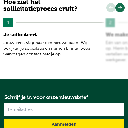
Hoe ziet het
sollicitatieproces eruit?
1
2
Je solliciteert
We make
Jouw eerst stap naar een nieuwe baan! Wij
Eén van on
bekijken je sollicitatie en nemen binnen twee
op. Hierin b
werkdagen contact met je op.
vertellen w
werkgever.
Schrijf je in voor onze nieuwsbrief
Name