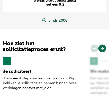
Werkis wordt beoordeeld
met een
9.2
1.200+ vacatures
Hoe ziet het
sollicitatieproces eruit?
1
2
Je solliciteert
We make
Jouw eerst stap naar een nieuwe baan! Wij
Eén van on
bekijken je sollicitatie en nemen binnen twee
op. Hierin b
werkdagen contact met je op.
vertellen w
werkgever.