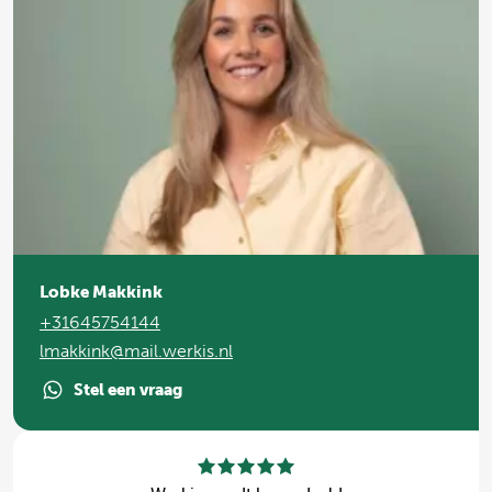
Lobke Makkink
+31645754144
lmakkink@mail.werkis.nl
Stel een vraag