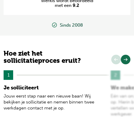
Werkis wordt beoordeeld
met een
9.2
Sinds 2008
Hoe ziet het
sollicitatieproces eruit?
1
2
Je solliciteert
We make
Jouw eerst stap naar een nieuwe baan! Wij
Eén van on
bekijken je sollicitatie en nemen binnen twee
op. Hierin b
werkdagen contact met je op.
vertellen w
werkgever.