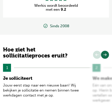
Werkis wordt beoordeeld
met een
9.2
Sinds 2008
Hoe ziet het
sollicitatieproces eruit?
1
2
Je solliciteert
We make
Jouw eerst stap naar een nieuwe baan! Wij
Eén van on
bekijken je sollicitatie en nemen binnen twee
op. Hierin b
werkdagen contact met je op.
vertellen w
werkgever.