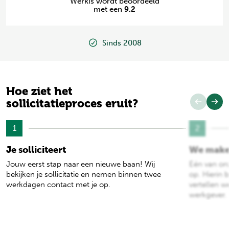
Werkis wordt beoordeeld
met een
9.2
Sinds 2008
Hoe ziet het
sollicitatieproces eruit?
1
2
Je solliciteert
We make
Jouw eerst stap naar een nieuwe baan! Wij
Eén van on
bekijken je sollicitatie en nemen binnen twee
op. Hierin b
werkdagen contact met je op.
vertellen w
werkgever.