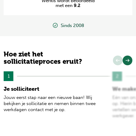
Werkis wordt beoordeeld
met een
9.2
Sinds 2008
Hoe ziet het
sollicitatieproces eruit?
1
2
Je solliciteert
We make
Jouw eerst stap naar een nieuwe baan! Wij
Eén van on
bekijken je sollicitatie en nemen binnen twee
op. Hierin b
werkdagen contact met je op.
vertellen w
werkgever.