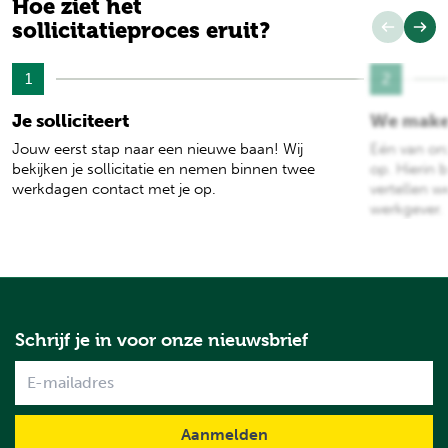
Hoe ziet het
sollicitatieproces eruit?
1
2
Je solliciteert
We make
Jouw eerst stap naar een nieuwe baan! Wij
Eén van on
bekijken je sollicitatie en nemen binnen twee
op. Hierin b
werkdagen contact met je op.
vertellen w
werkgever.
Schrijf je in voor onze nieuwsbrief
Name