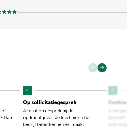
4
5
Op sollicitatiegesprek
Contra
 of
Je gaat op gesprek bij de
Is het ge
e? Dan
opdrachtgever. Je leert hierin het
positief
bedrijf beter kennen en maakt
snel moge