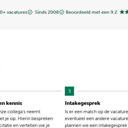
0+ vacatures
Sinds 2008
Beoordeeld met een 9.2
?
3
n kennis
Intakegesprek
nze collega's neemt
Is er een match op de vacature
t je op. Hierin bespreken
eventueel een andere vacatur
citatie en vertellen we je
plannen we een intakegesprek