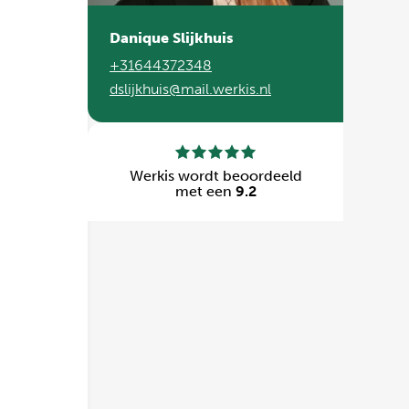
Danique Slijkhuis
+31644372348
dslijkhuis@mail.werkis.nl
Werkis wordt beoordeeld
met een
9.2