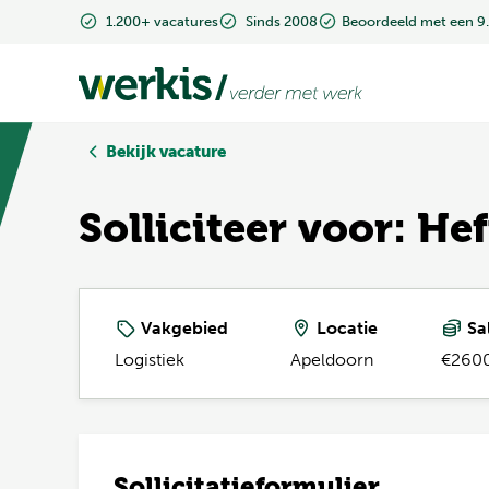
1.200+ vacatures
1.200+ vacatures
Sinds 2008
Sinds 2008
Beoordeeld met een 9
Beoordeeld met een 9
Bekijk vacature
Solliciteer voor: H
Vakgebied
Locatie
Sal
Logistiek
Apeldoorn
€2600
Sollicitatieformulier