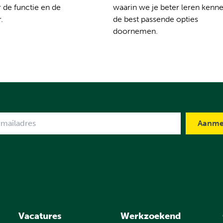
 de functie en de
waarin we je beter leren kenn
.
de best passende opties
doornemen.
me
Vacatures
Werkzoekend