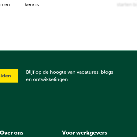
en en
kennis.
starten b
Blijf op de hoogte van vacatures, blogs
en ontwikkelingen.
Over ons
Voor werkgevers