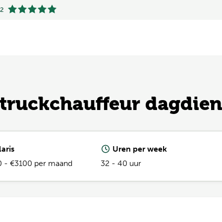
.2
.2
eftruckchauffeur dagdien
aris
Uren per week
 - €3100 per maand
32 - 40 uur