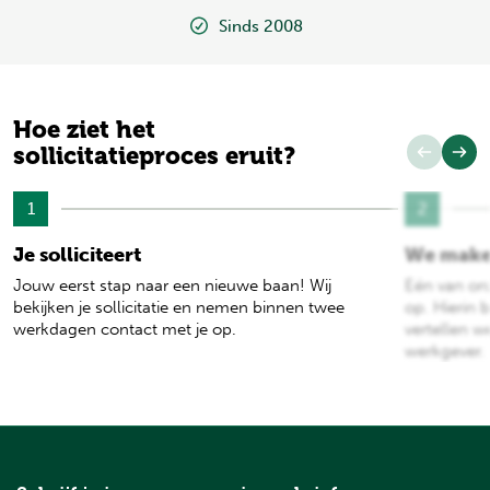
Sinds 2008
Hoe ziet het
sollicitatieproces eruit?
1
2
Je solliciteert
We make
Jouw eerst stap naar een nieuwe baan! Wij
Eén van on
bekijken je sollicitatie en nemen binnen twee
op. Hierin b
werkdagen contact met je op.
vertellen w
werkgever.