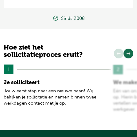
Sinds 2008
Hoe ziet het
sollicitatieproces eruit?
1
2
Je solliciteert
We make
Jouw eerst stap naar een nieuwe baan! Wij
Eén van on
bekijken je sollicitatie en nemen binnen twee
op. Hierin b
werkdagen contact met je op.
vertellen w
werkgever.