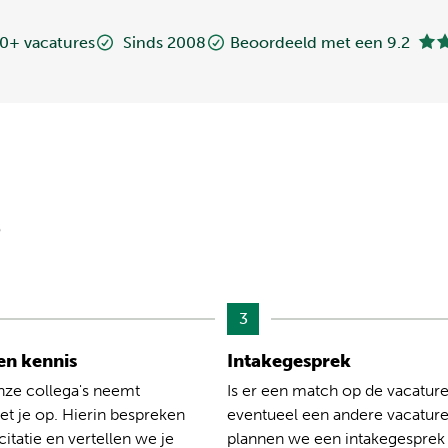
0+ vacatures
Sinds 2008
Beoordeeld met een 9.2
?
3
n kennis
Intakegesprek
nze collega's neemt
Is er een match op de vacature
t je op. Hierin bespreken
eventueel een andere vacatur
citatie en vertellen we je
plannen we een intakegesprek