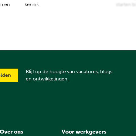
en en
kennis.
starten b
Blijf op de hoogte van vacatures, blogs
en ontwikkelingen.
Over ons
Voor werkgevers