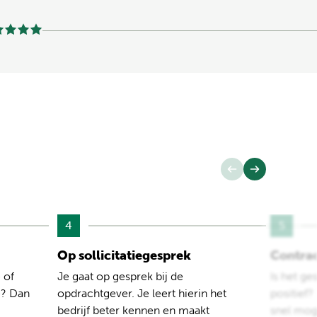
4
5
Op sollicitatiegesprek
Contra
 of
Je gaat op gesprek bij de
Is het ge
e? Dan
opdrachtgever. Je leert hierin het
positief
bedrijf beter kennen en maakt
snel moge