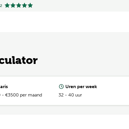
.2
.2
lculator
aris
Uren per week
 - €3500 per maand
32 - 40 uur