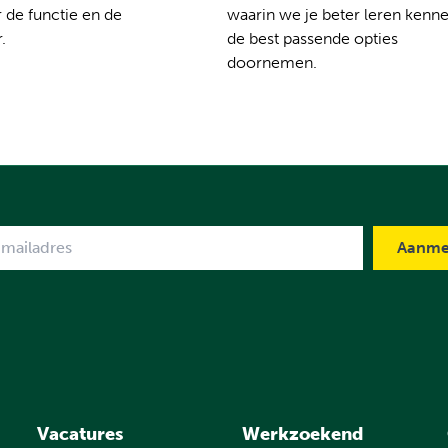
 de functie en de
waarin we je beter leren kenn
.
de best passende opties
doornemen.
me
Vacatures
Werkzoekend