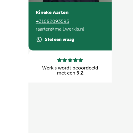
Rineke Aarten
+31682093593
raarten@mail.werkis.nl
Stel een vraag
Werkis wordt beoordeeld
met een
9.2