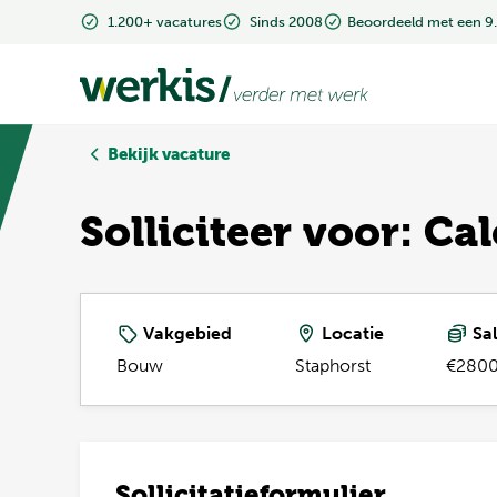
1.200+ vacatures
1.200+ vacatures
Sinds 2008
Sinds 2008
Beoordeeld met een 9
Beoordeeld met een 9
Bekijk vacature
Solliciteer voor: Ca
Vakgebied
Locatie
Sal
Bouw
Staphorst
€2800
Sollicitatieformulier