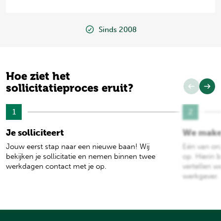
Sinds 2008
Hoe ziet het
sollicitatieproces eruit?
1
2
Je solliciteert
We make
Jouw eerst stap naar een nieuwe baan! Wij
Eén van on
bekijken je sollicitatie en nemen binnen twee
op. Hierin b
werkdagen contact met je op.
vertellen w
werkgever.